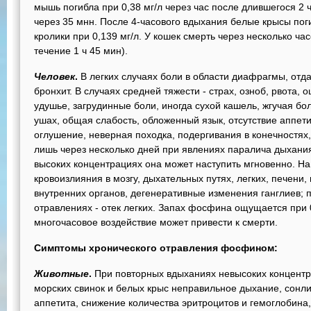
мышь погибла при 0,38 мг/л через час после длившегося 2 ч
через 35 мнн. После 4-часового вдыхания белые крысы погиб
кролики при 0,139 мг/л. У кошек смерть через несколько час
течение 1 ч 45 мин).
Человек
.
В легких случаях боли в области диафрагмы, отда
бронхит. В случаях средней тяжести - страх, озноб, рвота,
удушье, загрудинные боли, иногда сухой кашель, жгучая бол
ушах, общая слабость, обложенный язык, отсутствие аппети
оглушение, неверная походка, подергивания в конечностях
лишь через несколько дней при явлениях паралича дыхани
высоких концентрациях она может наступить мгновенно. На
кровоизлияния в мозгу, дыхательных путях, легких, печени
внутренних органов, дегенеративные изменения ганглиев;
отравлениях - отек легких. Запах фосфина ощущается при 0,
многочасовое воздействие может привести к смерти.
Симптомы хронического отравления фосфином:
Животные
.
При повторных вдыханиях невысоких концентрац
морских свинок и белых крыс неправильное дыхание, сонлив
аппетита, снижение количества эритроцитов и гемоглобина