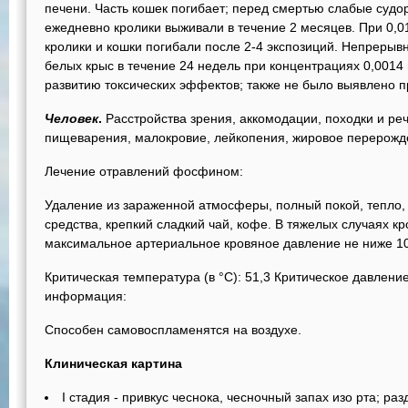
печени. Часть кошек погибает; перед смертью слабые судор
ежедневно кролики выживали в течение 2 месяцев. При 0,014
кролики и кошки погибали после 2-4 экспозиций. Непрерывн
белых крыс в течение 24 недель при концентрациях 0,0014 
развитию токсических эффектов; также не было выявлено п
Человек
.
Расстройства зрения, аккомодации, походки и реч
пищеварения, малокровие, лейкопения, жировое перерожд
Лечение отравлений фосфином:
Удаление из зараженной атмосферы, полный покой, тепло,
средства, крепкий сладкий чай, кофе. В тяжелых случаях кр
максимальное артериальное кровяное давление не ниже 105
Критическая температура (в °C): 51,3 Критическое давлени
информация:
Способен самовоспламенятся на воздухе.
Клиническая картина
I стадия - привкус чеснока, чесночный запах изо рта; р