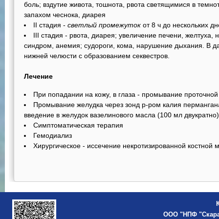
боль; вздутие живота, тошнота, рвота светящимися в темн
запахом чеснока, диарея
II стадия -
светлый промежуток
от 8 ч до нескольких д
III стадия - рвота, диарея; увеличение печени, желтуха
синдром, анемия; судороги, кома, нарушение дыхания. В д
нижней челюсти с образованием секвестров.
Лечение
При попадании на кожу, в глаза - промывание проточной
Промывание желудка через зонд р-ром калия пермангана
введение в желудок вазелинового масла (100 мл двукратно)
Симптоматическая терапия
Гемодиализ
Хирургическое - иссечение некротизированной костной м
ООО "НПФ "Скар