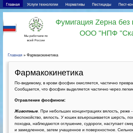
Главная
Услуги технологии
Нормативы
Пестициды
Пест-ко
Фумигация Zерна без 
ООО "НПФ "Ск
Мы работаем по
всей России
Главная
» Фармакокинетика
Фармакокинетика
По-видимому, в крови фосфин окисляется, частично превр
Сообщается, что фосфин выделяется частично через легки
Отравление фосфином:
Животные
. При небольших концентрациях вялость, реже - 
беспокойство, вялость. У кошек взъерошивается шерсть, п
походка, наблюдаются оглушение, судороги, наступает сме
и замедленное, затем учащенное и поверхностное. Сильно