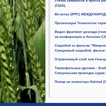
Утечка химикатов в приток р
(США).
60-летие
(IPPC)
МЕЖДУНАРОД
Презентация
Технологии
терм
Видео фрагмент доклада (ген
на конференции в Анталии CA
Скарабей из фильма "Микрок
Священный скарабей, фильм 
Отравленный хлеб или Геноци
Термофильные дрожжи - бомб
Специальная проводка судна 
Пожар на элеваторе Halstad (