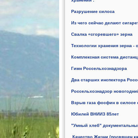
хранении .
Разрушение силоса
Из чего сейчас делают сигар
Свалка «сгоревшего» зерна
Технологии хранения зерна -
Комплексная система дистанц
Гимн Россельхознадзора
Два старших инспектора Росс
Россельхознадзор новогодний
Взрыв газа фосфин в силосе
Юбилей ВНИИЗ 85лет
"Умный хлеб" документальный
Качество Жизни (посвящен к