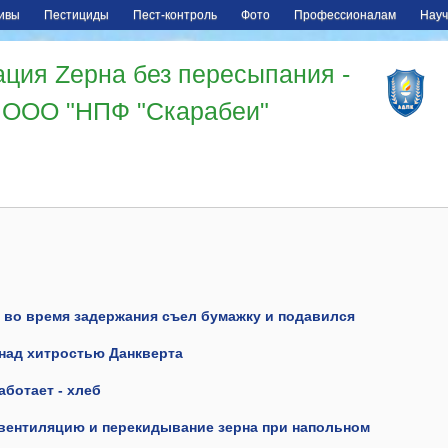
ивы
Пестициды
Пест-контроль
Фото
Профессионалам
Науч
ция Zерна без пересыпания -
ООО "НПФ "Скарабеи"
й
 во время задержания съел бумажку и подавился
над хитростью Данкверта
аботает - хлеб
ентиляцию и перекидывание зерна при напольном