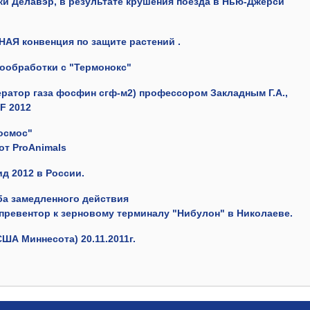
еки Делавэр, в результате крушения поезда в Нью-Джерси
НАЯ
конвенция по защите растений
.
ообработки с
"Термонокс"
ератор газа фосфин сгф-м2) профессором Закладным Г.А.,
F 2012
осмос"
от
ProAnimals
д 2012 в России.
а замедленного действия
превентор к зерновому терминалу "Нибулон" в Николаеве.
США Миннесота) 20.11.2011г.