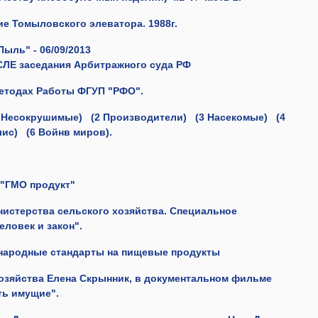
е Томыловского элеватора. 1988г.
ыль" - 06/09/2013
СЛЕ заседания Арбитражного суда РФ
методах Работы ФГУП "РФО".
1 Несокрушимые)
(2
Производители)
(3 Насекомые)
(4
лис)
(6
Войнв миров).
 "ГМО продукт"
нистерства сельского хозяйства. Специальное
ловек и закон".
народные стандарты на пищевые продукты
озяйства Елена Скрынник, в документальном фильме
ть имущие".