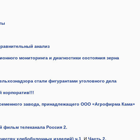
еты
 сравнительный анализ
ионного мониторинга и диагностики состояния зерна
ельхознадзора стали фигурантами уголовного дела
 корпоратив!!!
 семенного завода, принадлежащего ООО «Агрофирма Кама»
 фильм телеканала Россия 2.
ачеству хлебобулочных изделий) ч.1
И
Часть 2.