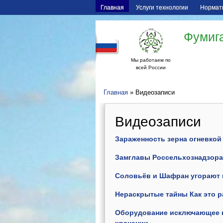
Главная
Услуги технологии
Нормат
Фумига
Мы работаем по
всей России
Главная
» Видеозаписи
Видеозаписи
Зараженность зерна огневко
Замглавы Россельхознадзора
Соловьёв и Шафран угорают 
Нераскрытые тайны Как это р
Оборудование исключающее в