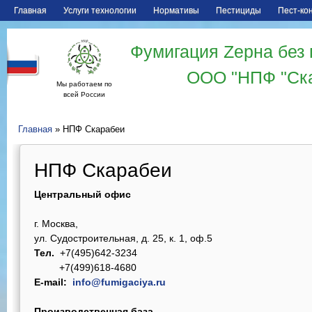
Главная
Услуги технологии
Нормативы
Пестициды
Пест-ко
Фумигация Zерна без 
ООО "НПФ "Ск
Мы работаем по
всей России
Главная
» НПФ Скарабеи
НПФ Скарабеи
Центральный офис
г. Москва,
ул. Судостроительная, д. 25, к. 1, оф
Тел.
+7(495)642-3234
+7(499)618-4680
Е-mail:
info@fumigaciya.ru
Производственная база