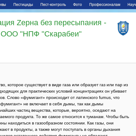
ивы
Пестициды
Пест-контроль
Фото
Профессионалам
Науч
ция Zерна без пересыпания -
ООО "НПФ "Скарабеи"
, которое существует в виде газа или образует газ или пар из
одходящих для практических условий концентрациях он убивает
в. Слово «фумигант» происходит от латинского fumus, что
«фумигант» не включает в себя дымы, так как дымы
чайших частиц вещества, которые, вероятно, оседают на
емого продукта. То же самое относится к туманам. Чтобы быть
ы находиться в газообразном состоянии. Как газы, они
ают в продукты, а также могут поступать в органы дыхания
ицидов остаточного действия фумиганты не обладают