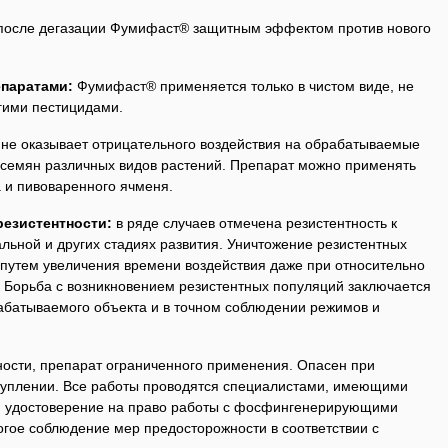
осле дегазации Фумифаст® защитным эффектом против нового
епаратами:
Фумифаст® применяется только в чистом виде, не
гими пестицидами.
е оказывает отрицательного воздействия на обрабатываемые
ь семян различных видов растений. Препарат можно применять
 и пивоваренного ячменя.
езистентности:
в ряде случаев отмечена резистентность к
льной и других стадиях развития. Уничтожение резистентных
путем увеличения времени воздействия даже при относительно
 Борьба с возникновением резистентных популяций заключается
абатываемого объекта и в точном соблюдении режимов и
ности, препарат ограниченного применения. Опасен при
туплении. Все работы проводятся специалистами, имеющими
и удостоверение на право работы с фосфингенерирующими
гое соблюдение мер предосторожности в соответствии с