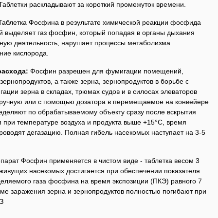
Таблетки раскладывают за короткий промежуток времени.
Таблетка Фосфина в результате химической реакции фосфида
 выделяет газ фосфин, который попадая в органы дыхания
ную деятельность, нарушает процессы метаболизма
ние кислорода.
расхода:
Фосфин разрешен для фумигации помещений,
ернопродуктов, а также зерна, зернопродуктов в борьбе с
ации зерна в складах, трюмах судов и в силосах элеваторов
ручную или с помощью дозатора в перемещаемое на конвейере
еделяют по обрабатываемому объекту сразу после вскрытия
 при температуре воздуха и продукта выше +15°С, время
 проводят дегазацию. Полная гибель насекомых наступает на 3-5
парат Фосфин применяется в чистом виде - таблетка весом 3
 живущих насекомых достигается при обеспечении показателя
еляемого газа фосфина на время экспозиции (ПКЭ) равного 7
рме заражения зерна и зернопродуктов полностью погибают при
З