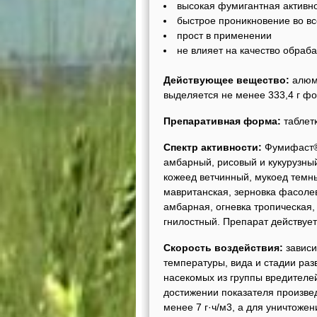
высокая фумигантная активн
быстрое проникновение во в
прост в применении
не влияет на качество обраб
Действующее вещество:
алюми
выделяется не менее 333,4 г фо
Препаративная форма:
таблетк
Спектр активности:
Фумифаст® 
амбарный, рисовый и кукурузный
кожеед ветчинный, мукоед темны
мавританская, зерновка фасоле
амбарная, огневка тропическая
гнилостный. Препарат действует
Скорость воздействия:
зависи
температуры, вида и стадии раз
насекомых из группы вредителе
достижении показателя произве
менее 7 г·ч/м3, а для уничтож