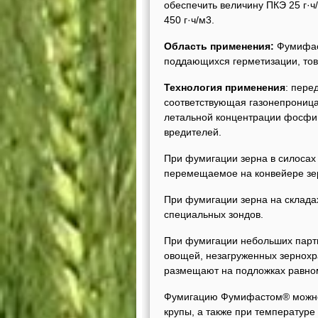
обеспечить величину ПКЭ 25 г·ч
450 г·ч/м3.
Область применения:
Фумифаст
поддающихся герметизации, това
Технология применения
: пере
соответствующая газонепроница
летальной концентрации фосфин
вредителей.
При фумигации зерна в силосах 
перемещаемое на конвейере зе
При фумигации зерна на склада
специальных зондов.
При фумигации небольших партий
овощей, незагруженных зернох
размещают на подложках равно
Фумигацию Фумифастом® можно п
крупы, а также при температур