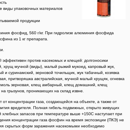
ость
се виды упаковочных материалов
атываемой продукции
ния фосфид, 560 г/кг. При гидролизе алюминия фосфида
сфина из 1 кг препарата.
и.
эффективен против насекомых и клещей: долгоносики
, хрущ мучной (виды), малый рыжий мукоед, капровый жук,
й и суринамский, зерновой точильщик, жук табачный, козявка
вая, притворяшка австралийская, мучной малый хрущяк, огневка
, моль зерновая, клещ амбарный, клещ домашний, клещ
 на грызунов, проникающих на склад извне.
т от концентрации газа, создающейся на объекте, а также от
вития вредителя. Полная гибель подвижных, открыто живущих
й хлебных запасов при температуре выше +150С наступает при
дения концентрации газа фосфин на время экспозиции (ПКЭ) не
ения скрытых форм заражения насекомыми необходимо