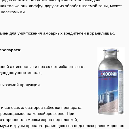
 как только они диффундируют из обрабатываемой зоны, может
е насекомыми.
ачен для уничтожения амбарных вредителей в хранилищах,
бенности препарата:
ной активностью и позволяет избавиться от
уднодоступных местах;
атываемой продукции.
 и силосах элеваторов таблетки препарата
еремещаемое на конвейере зерно. При
затаренного в мешки зерна под пленкой,
муки и крупы препарат размещают на подложках равномерно по