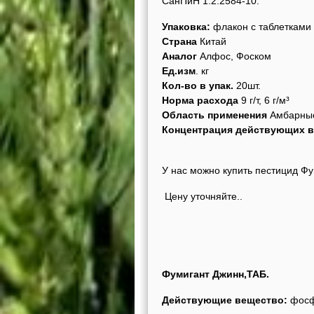
СанПиН 1.2.2584-10.
Упаковка:
флакон с таблетками 
Страна
Китай
Аналог
Алфос, Фоском
Ед.изм
. кг
Кол-во в упак.
20шт.
Норма расхода
9 г/т, 6 г/м³
Область применения
Амбарны
Концентрация действующих 
У нас можно ку
Цену уточняйте..
Фумигант Джинн,ТАБ.
Действующие вещество:
фосф