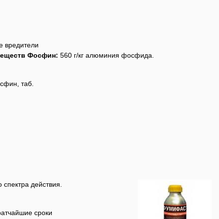
е вредители
веществ Фосфин:
560 г/кг алюминия фосфида.
пить пестицид Фосфин, таб.
ого спектра действия.
ратчайшие сроки