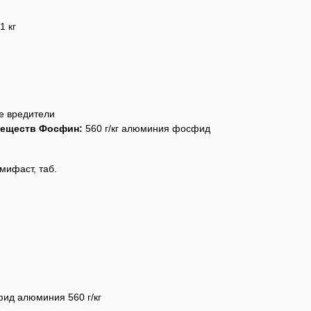
1 кг
е вредители
веществ Фосфин:
560 г/кг алюминия фосфид
пить пестицид Фумифаст, таб.
ид алюминия 560 г/кг