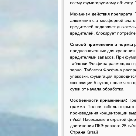
всему фумигируемому объекту. 
Механизм действия препарата: 
алюминия с атмосферной влагой
вредителей подавляет дыхатель
вредителей, блокирует потребле
Способ применения и нормы 
предназначенных для хранения з
вредителями запасов. При фумиг
таблетки Фосфина размещают в
зерно. Таблетки Фосфина распр
упаковки, фумигация проводится
экспозиции 5 суток, после чего
сутки от начала обработки.
Особенности применения:
Пре
грамма. Полная гибель открыто
произведения концентрации выд
гч/мЗ. Насекомые в скрытой фо
достижении ПКЭ равного 25 гч/м
Страна
Китай