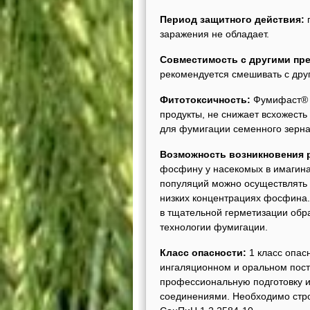
Период защитного действия:
п
заражения не обладает.
Совместимость с другими пр
рекомендуется смешивать с дру
Фитотоксичность:
Фумифаст® н
продукты, не снижает всхожест
для фумигации семенного зерна
Возможность возникновения р
фосфину у насекомых в имагина
популяций можно осуществлять 
низких концентрациях фосфина.
в тщательной герметизации обр
технологии фумигации.
Класс опасности:
1 класс опас
ингаляционном и оральном пос
профессиональную подготовку 
соединениями. Необходимо стро