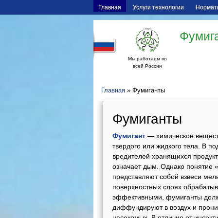
Главная
Услуги технологии
Нормат
Фумига
Мы работаем по
всей России
Главная
» Фумиганты
Фумиганты
Фумигант
— химическое вещество
твердого или жидкого тела. В п
вредителей хранящихся продукто
означает дым. Однако понятие 
представляют собой взвеси мель
поверхностных слоях обрабатыва
эффективными, фумиганты должн
диффундируют в воздух и проник
насекомых. В отличие от инсект