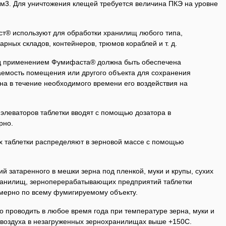
/м3. Для уничтожения клещей требуется величина ПКЭ на уровне
® используют для обработки хранилищ любого типа,
рных складов, контейнеров, трюмов кораблей и т. д.
д применением Фумифаста® должна быть обеспечена
емость помещения или другого объекта для сохранения
а в течение необходимого времени его воздействия на
элеваторов таблетки вводят с помощью дозатора в
рно.
х таблетки распределяют в зерновой массе с помощью
 затаренного в мешки зерна под пленкой, муки и крупы, сухих
ранилищ, зерноперерабатывающих предприятий таблетки
мерно по всему фумигируемому объекту.
роводить в любое время года при температуре зерна, муки и
е воздуха в незагруженных зернохранилищах выше +150С.