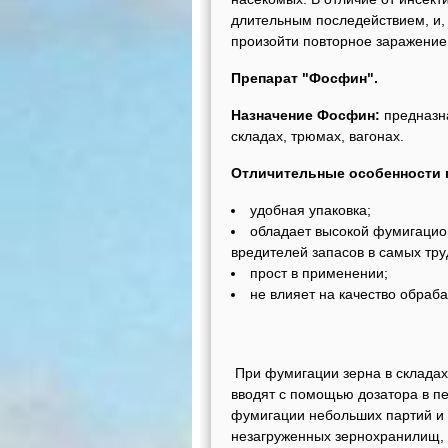
длительным последействием, и,
произойти повторное заражени
Препарат "Фосфин".
Назначение Фосфин:
предназн
складах, трюмах, вагонах.
Отличительные осо
удобная упаковка;
обладает высокой фумигацион
вредителей запасов в самых тр
прост в применении;
не влияет на качество обраб
При фумигации зерна в складах
вводят с помощью дозатора в п
фумигации небольших партий и 
незагруженных зернохранилищ, 