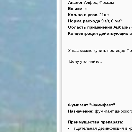
Аналог
Алфос, Фоском
Ед.изм
. кг
Кол-во в упак.
21шт.
Норма расхода
9 г/т, 6 г/м³
Область применения
Амбарны
Концентрация действующих 
У нас можно ку
Цену уточняйте..
Фумигант "Фумифаст".
Назначение:
фумигант широк
Преимущества препарата:
тщательная дезинфекция в к