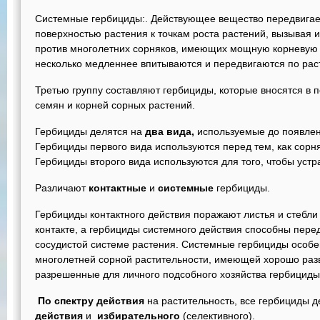
Системные гербициды:. Действующее вещество передвигаетс
поверхностью растения к точкам роста растений, вызывая 
против многолетних сорняков, имеющих мощную корневую с
несколько медленнее впитываются и передвигаются по рас
Третью группу составляют гербициды, которые вносятся в
семян и корней сорных растений.
Гербициды делятся на
два вида,
используемые до появлени
Гербициды первого вида используются перед тем, как сорн
Гербициды второго вида используются для того, чтобы уст
Различают
контактные
и
системные
гербициды.
Гербициды контактного действия поражают листья и стебли
контакте, а гербициды системного действия способны перед
сосудистой системе растения. Системные гербициды особ
многолетней сорной растительности, имеющей хорошо разв
разрешенные для личного подсобного хозяйства гербициды
По спектру действия
на растительность, все гербициды д
действия
и
избирательного
(селективного).