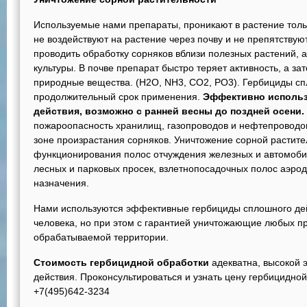
Используемые нами препараты, проникают в растение толь
не воздействуют на растение через почву и не препятствую
проводить обработку сорняков вблизи полезных растений, 
культуры. В почве препарат быстро теряет активность, а за
природные вещества. (Н2О, NH3, CO2, РО3). Гербициды сп
продолжительный срок применения.
Эффективно использ
действия, возможно с ранней весны до поздней осени.
пожароопасность хранилищ, газопроводов и нефтепроводов
зоне произрастания сорняков. Уничтожение сорной растите
функционирования полос отчуждения железных и автомобил
лесных и парковых просек, взлетнопосадочных полос аэрод
назначения.
Нами используются эффективные гербициды сплошного дей
человека, но при этом с гарантией уничтожающие любых п
обрабатываемой территории.
Стоимость
гербицидной
обработки
адекватна, высокой 
действия. Проконсультироваться и узнать цену гербицидно
+7(495)642-3234