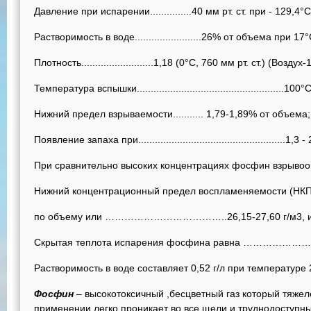
Давление при испарении...............40 мм рт. ст. при - 129,4°С
Растворимость в воде........................26% от объема при 17°
Плотность..........................1,18 (0°С, 760 мм рт. ст.) (Воздух-1
Температура вспышки.....................................................100°С
Нижний предел взрываемости........... 1,79-1,89% от объема;
Появление запаха при.....................................................1,3 -
При сравнительно высоких концентрациях фосфин взрывоо
Нижний концентрационный предел воспламеняемости (НКПВ
по объему или ………………………………..26,15-27,60 г/м3, ил
Скрытая теплота испарения фосфина равна ………………
Растворимость в воде составляет 0,52 г/л при температуре 
Фосфин
– высокотоксичный ,бесцветный газ который тяжеле
применении легко проникает во все щели и труднодоступн