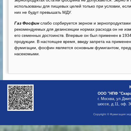
зернопродуктах остатки фосфина не допускаются. Зерно и 
использованы для пищевых целей только при условии, есл
них не будут превышать МДУ.
Газ Фосфин
слабо сорбируется зерном и зернопродуктами,
рекомендуемых для дезинсекции нормах расхода он не изм
его семенных достоинств. Впервые он был применен в 1934
продукции. В настоящее время, ввиду запрета на применен
фумигации, фосфин является основным фумигантом, пред
насекомыми.
ООО "НПФ "Скар
г. Москва, ул.Дми
шоссе, д.11, оф. 3
Copyright © Фумигация зе