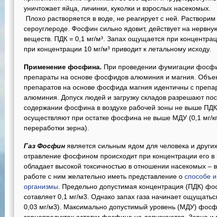
уничтожает яйца, личинки, куколки и взрослых насекомых.
Плохо растворяется в воде, не реагирует с ней. Растворим
сероуглероде. Фосфин сильно ядовит, действует на нервну
веществ. ПДК = 0,1 мг/м³. Запах ощущается при концентрац
при концентрации 10 мг/м³ приводит к летальному исходу.
Применение фосфина.
При проведении фумигации фосфи
препараты на основе фосфидов алюминия и магния. Объек
препаратов на основе фосфида магния идентичны с преп
алюминия. Допуск людей и загрузку складов разрешают пос
содержании фосфина в воздухе рабочей зоны не выше ПДК (
осуществляют при остатке фосфина не выше МДУ (0,1 мг/кг д
переработки зерна).
Газ Фосфин
является сильным ядом для человека и други
отравление фосфином происходит при концентрации его в 
обладает высокой токсичностью в отношении насекомых – 
работе с ним желательно иметь представление о
способе и
организмы
. Предельно допустимая концентрация (ПДК) фо
сотавляет 0,1 мг/м3. Однако запах газа начинает ощущать
0,03 мг/м3). Максимально допустимый уровень (МДУ) фосфин