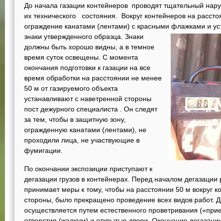
До начала газации контейнеров проводят тщательный нар
их технического состояния. Вокруг контейнеров на рассто
ограждение канатами (лентами) с красными флажками и ус
знаки утвержденного образца. Знаки
должны быть хорошо видны, а в темное
время суток освещены. С момента
окончания подготовки к газации на все
время обработки на расстоянии не менее
50 м от газируемого объекта
устанавливают с наветренной стороны
пост дежурного специалиста . Он следят
за тем, чтобы в защитную зону,
огражденную канатами (лентами), не
проходили лица, не участвующие в
фумигации.
По окончании экспозиции приступают к
дегазации грузов в контейнерах. Перед началом дегазации
принимает меры к тому, чтобы на расстоянии 50 м вокруг 
стороны, было прекращено проведение всех видов работ. Д
осуществляется путем естественного проветривания («при
отверстия (жалюзи) и открытые двери. Окончание дегазаци