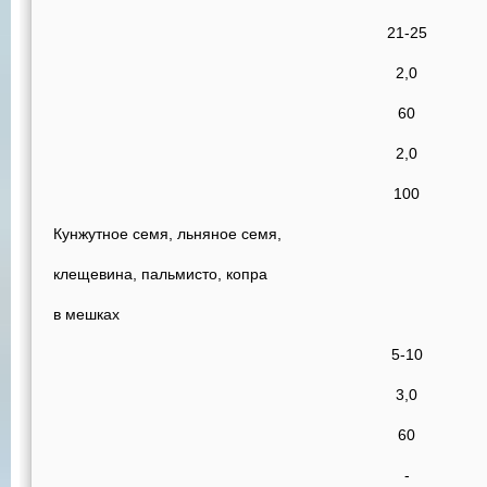
21-25
2,0
60
2,0
100
Кунжутное семя, льняное семя,
клещевина, пальмисто, копра
в мешках
5-10
3,0
60
-