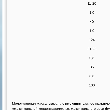
11-20
1,0
40
1,0
124
21-25
0,8
35
0,8
100
Молекулярная масса, связана с имеющим важное практиче
«максимальной концентрации», т.е. максимального веса ф