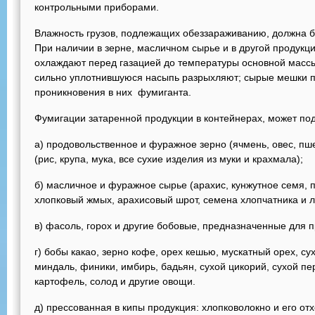
контрольными приборами.
Влажность грузов, подлежащих обеззараживанию, должна б
При наличии в зерне, масличном сырье и в другой продукц
охлаждают перед газацией до температуры основной массы
сильно уплотнившуюся насыпь разрыхляют; сырые мешки п
проникновения в них фумиганта.
Фумигации затаренной продукции в контейнерах, может по
а) продовольственное и фуражное зерно (ячмень, овес, пше
(рис, крупа, мука, все сухие изделия из муки и крахмала);
б) масличное и фуражное сырье (арахис, кунжутное семя, 
хлопковый жмых, арахисовый шрот, семена хлопчатника и л
в) фасоль, горох и другие бобовые, предназначенные для
г) бобы какао, зерно кофе, орех кешью, мускатный орех, су
миндаль, финики, имбирь, бадьян, сухой цикорий, сухой п
картофель, солод и другие овощи.
д) прессованная в кипы продукция: хлопковолокно и его отхо