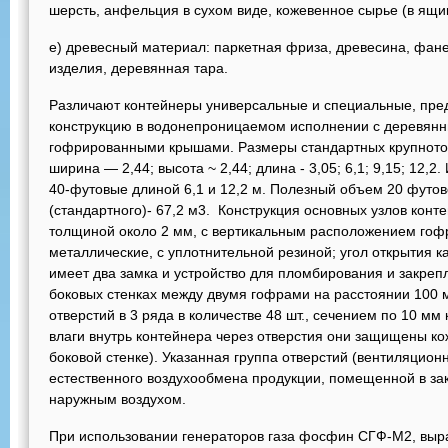
шерсть, анфельция в сухом виде, кожевенное сырье (в ящик
е) древесный материал: паркетная фриза, древесина, фан
изделия, деревянная тара.
Различают контейнеры универсальные и специальные, пр
конструкцию в водонепроницаемом исполнении с деревянн
гофрированными крышами. Размеры стандартных крупнотон
ширина — 2,44; высота ~ 2,44; длина - 3,05; 6,1; 9,15; 12,
40-футовые длиной 6,1 и 12,2 м. Полезный объем 20 футов
(стандартного)- 67,2 м3. Конструкция основных узлов конт
толщиной около 2 мм, с вертикальным расположением гофр
металлические, с уплотнительной резиной; угол открытия к
имеет два замка и устройство для пломбирования и закреп
боковых стенках между двумя гофрами на расстоянии 100 
отверстий в 3 ряда в количестве 48 шт., сечением по 10 м
влаги внутрь контейнера через отверстия они защищены ко
боковой стенке). Указанная группа отверстий (вентиляцио
естественного воздухообмена продукции, помещенной в за
наружным воздухом.
При использовании генераторов газа фосфин СГФ-М2, выр