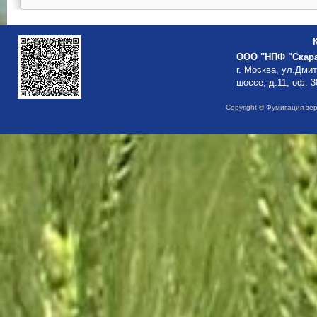
ООО "НПФ "Скар
г. Москва, ул.Дми
шоссе, д.11, оф. 3
Copyright © Фумигация зе