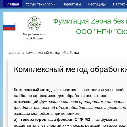
Главная
Услуги технологии
Нормативы
Пестициды
Пест-ко
Фумигация Zерна без 
ООО "НПФ "Ск
Мы работаем по
всей России
Главная
» Комплексный метод обработки
Комплексный метод обработк
Комплексный метод заключается в сочетании двух способов
наиболее эффективен для обработки элеваторов
включающий:
фумигацию силосов препаратами на основе
фосфина, остальной объем обрабатывается аэрозольно
газовым методом
с применением:
а
)
генераторов газа фосфин СГФ-М2
. Газ фумигант
подаётся за счёт энергий химических реакций по газоотво