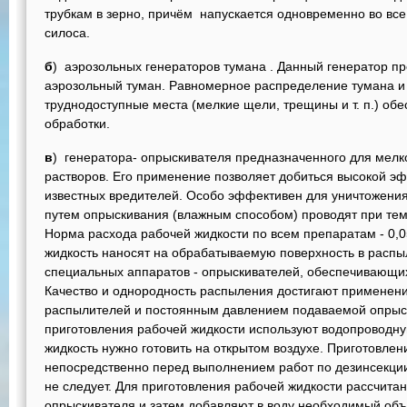
трубкам в зерно, причём напускается одновременно во все
силоса.
б
) аэрозольных генераторов тумана . Данный генератор п
аэрозольный туман. Равномерное распределение тумана и
труднодоступные места (мелкие щели, трещины и т. п.) об
обработки.
в
) генератора- опрыскивателя предназначенного для мелк
растворов. Его применение позволяет добиться высокой э
известных вредителей. Особо эффективен для уничтожени
путем опрыскивания (влажным способом) проводят при тем
Норма расхода рабочей жидкости по всем препаратам - 0,05 
жидкость наносят на обрабатываемую поверхность в расп
специальных аппаратов - опрыскивателей, обеспечивающи
Качество и однородность распыления достигают применен
распылителей и постоянным давлением подаваемой опрыс
приготовления рабочей жидкости используют водопроводну
жидкость нужно готовить на открытом воздухе. Приготовле
непосредственно перед выполнением работ по дезинсекции
не следует. Для приготовления рабочей жидкости рассчита
опрыскивателя и затем добавляют в воду необходимый об