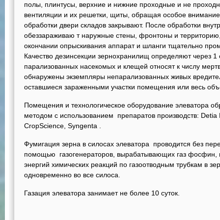
полы, плинтусы, верхние и нижние проходные и не проходн
вентиляции и их решетки, щиты, обращая особое внимание
обработки двери складов закрывают. После обработки внут
обеззараживаю т наружные стены, фронтоны и территорию,
окончании опрыскивания аппарат и шланги тщательно про
Качество дезинсекции зернохранилищ определяют через 1 с
парализованных насекомых и клещей относят к числу мерт
обнаружены экземпляры непарализованных живых вредите
оставшиеся зараженными участки помещения или весь объе
Помещения и технологическое оборудование элеватора о
методом с использованием препаратов производств: Detia
CropScience, Syngenta .
Фумигация зерна в силосах элеватора проводится без пер
помощью газогенераторов, вырабатывающих газ фосфин, г
энергий химических реакций по газоотводным трубкам в зе
одновременно во все силоса.
Газация элеватора занимает не более 10 суток.