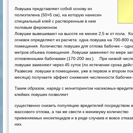
Ловушка представляет собой основу из
полиэтилена (50×5 см), на которую нанесен
специальный клей с растворенным в нем
половым феромоном.
Ловушки вывешивают на высоте не менее 2,5 м от пола. К
огневок определяют из расчета: одна ловушка на 700-800 
помещения. Количество ловушек для отлова бабочек – одна
метров объема помещения. Ловушки заменяют по мере за
отловленными бабочками (170-200 экз.). При низкой числ
ловушки заменяют через 45 суток (по истечении срока дей
Развесив ловушки в помещении, уже в первом и втором по
месяца) получаете эффект снижения численности бабочек-о
Таким образом, наряду с мониторингом насекомых-вреди
клейких ловушек позволяет
существенно снизит
ь
популяцию вредителей посредством 
массового отлова, а так же свести к минимуму количество
применяемых инсектицидов и в ряде случаев и вовсе отказа
них.