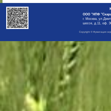
ООО "НПФ "Скар
г. Москва, ул.Дми
шоссе, д.11, оф. 3
Copyright © Фумигация зе