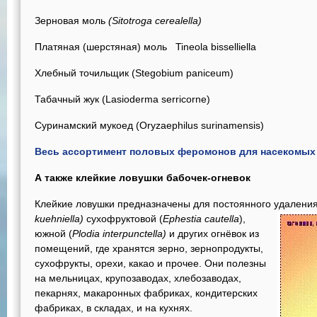
Зерновая моль
(Sitotroga cerealella)
Платяная (шерстяная) моль Tineola bisselliella
Хлебный точильщик (Stegobium paniceum)
Табачный жук (Lasioderma serricorne)
Суринамский мукоед (Oryzaephilus surinamensis)
Весь ассортимент половых феромонов для насекомых
А также клейкие ловушки бабочек-огневок
Клейкие ловушки предназначены для постоянного удалени
kuehniella)
сухофруктовой (
Ephestia cautella
),
южной (
Plodia interpunctella)
и других огнёвок из
помещений, где хранятся зерно, зернопродукты,
сухофрукты, орехи, какао и прочее. Они полезны
на мельницах, крупозаводах, хлебозаводах,
пекарнях, макаронных фабриках, кондитерских
фабриках, в складах, и на кухнях.