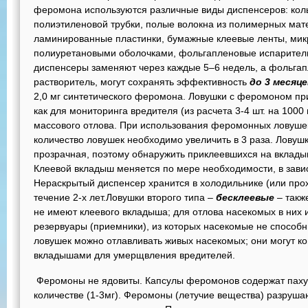
феромона используются различные виды диспенсеров: коль
полиэтиленовой трубки, полые волокна из полимерных мат
ламинированные пластинки, бумажные клеевые ленты, мик
полиуретановыми оболочками, фольгапленовые испарител
диспенсеры заменяют через каждые 5–6 недель, а фольг
растворитель, могут сохранять эффективность
до 3 месяце
2,0 мг синтетического феромона. Ловушки с феромоном п
как для мониторинга вредителя (из расчета 3-4 шт. на 1000
массового отлова. При использования феромонных ловушек
количество ловушек необходимо увеличить в 3 раза. Лову
прозрачная, поэтому обнаружить приклеевшихся на вкладыш
Клеевой вкладыш меняется по мере необходимости, в зави
Нераскрытый диспенсер хранится в холодильнике (или прох
течение 2-х лет.Ловушки второго типа –
бесклеевые
– также
не имеют клеевого вкладыша; для отлова насекомых в них 
резервуары (приемники), из которых насекомые не способ
ловушек можно отлавливать живых насекомых; они могут к
вкладышами для умерщвления вредителей.
Феромоны не ядовиты. Капсулы феромонов содержат паху
количестве (1-3мг). Феромоны (летучие вещества) разруша