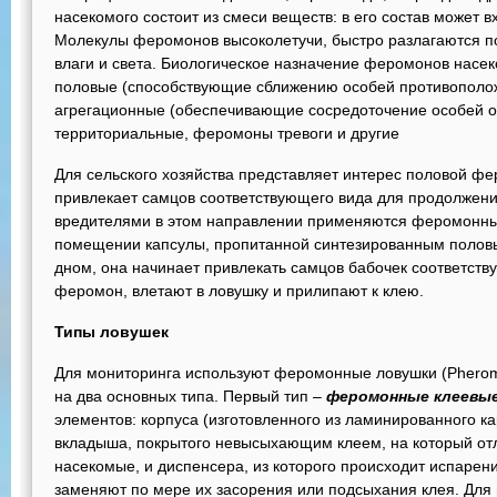
насекомого состоит из смеси веществ: в его состав может 
Молекулы феромонов высоколетучи, быстро разлагаются по
влаги и света. Биологическое назначение феромонов насе
половые (способствующие сближению особей противополож
агрегационные (обеспечивающие сосредоточение особей об
территориальные, феромоны тревоги и другие
Для сельского хозяйства представляет интерес половой ф
привлекает самцов соответствующего вида для продолжени
вредителями в этом направлении применяются феромонные
помещении капсулы, пропитанной синтезированным полов
дном, она начинает привлекать самцов бабочек соответств
феромон, влетают в ловушку и прилипают к клею.
Типы ловушек
Для мониторинга используют феромонные ловушки (Pheromo
на два основных типа. Первый тип –
феромонные клеевые
элементов: корпуса (изготовленного из ламинированного ка
вкладыша, покрытого невысыхающим клеем, на который о
насекомые, и диспенсера, из которого происходит испаре
заменяют по мере их засорения или подсыхания клея. Дл