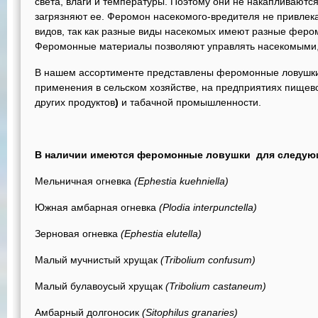
света, влаги и температуры. Поэтому они не накапливаютс
загрязняют ее. Феромон насекомого-вредителя не привлек
видов, так как разные виды насекомых имеют разные феро
Феромонные материалы позволяют управлять насекомыми, н
В нашем ассортименте представлены феромонные ловушк
применения в сельском хозяйстве, на предприятиях пищевой
других продуктов
)
и табачной промышленности.
В наличии имеются феромонные ловушки для следую
Мельничная огневка
(Ephestia kuehniella)
Южная амбарная огневка
(Plodia interpunctella)
Зерновая огневка
(Ephestia elutella)
Малый мучнистый хрущак
(Tribolium confusum)
Малый булавоусый хрущак
(Tribolium castaneum)
Амбарный долгоносик
(Sitophilus granaries)