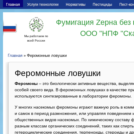
Главная
Услуги технологии
Нормативы
Пестициды
Пест-ко
Фумигация Zерна без 
ООО "НПФ "Ск
Мы работаем по
всей России
Главная
» Феромонные ловушки
Феромонные ловушки
Феромоны
– это биологически активные вещества, выдел
особей своего вида. В феромонных ловушках в качестве п
используются синтезированные в лаборатории феромоны.
У многих насекомых феромоны играют важную роль в комм
и самок в период размножения, или управляя поведением 
общественных видов насекомых. По химическому составу 
разным классам органических соединений, таких как спирт
гетероциклические соединения, терпеноиды, стероиды и др