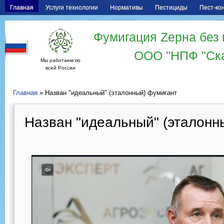
Главная
Услуги технологии
Нормативы
Пестициды
Пест-ко
Фумигация Zерна без 
ООО "НПФ "Ск
Мы работаем по
всей России
Главная
» Назван "идеальный" (эталонный) фумигант
Назван "идеальный" (эталонн