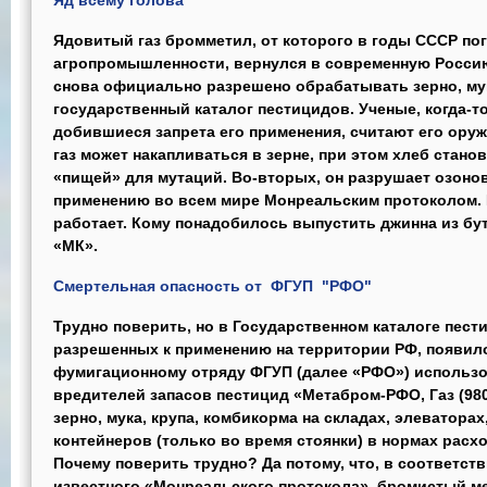
Яд всему голова
Ядовитый газ бромметил, от которого в годы СССР по
агропромышленности, вернулся в современную Россию.
снова официально разрешено обрабатывать зерно, мук
государственный каталог пестицидов. Ученые, когда-
добившиеся запрета его применения, считают его оруж
газ может накапливаться в зерне, при этом хлеб стано
«пищей» для мутаций. Во-вторых, он разрушает озонов
применению во всем мире Монреальским протоколом. В-
работает. Кому понадобилось выпустить джинна из бу
«МК».
Смертельная опасность от ФГУП "РФО"
Трудно поверить, но в Государственном каталоге пест
разрешенных к применению на территории РФ, появил
фумигационному отряду ФГУП (далее «РФО») использ
вредителей запасов пестицид «Метабром-РФО, Газ (980
зерно, мука, крупа, комбикорма на складах, элеваторах
контейнеров (только во время стоянки) в нормах расход
Почему поверить трудно? Да потому, что, в соответст
известного «Монреальского протокола», бромистый мет