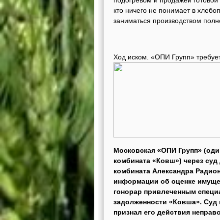
подогревом и продажей готовой
кто ничего не понимает в хлеб
заниматься производством полно
Ход иском. «ОПИ Групп» требуе
Московская «ОПИ Групп» (оди
комбината «Ковш») через суд
комбината Александра Радион
информации об оценке имуще
гонорар привлеченным специа
задолженности «Ковша». Суд 
признал его действия неправ