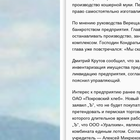
производство кошерной муки. П
право самостоятельно изготавли
По мнению руководства Верещаг
банкротством предприятия. Глав
останавливать производство, з
комплексом. Господин Кондратье
глава уже повстречался: «Мы ск
Дмитрий Крутов сообщил, что з
инвентаризация имущества пред
ликвидацию предприятия, согла
пояснил управляющий.
Интерес к предприятию ранее 
ОАО «Покровский хлеб». Новый 
заявил „Ъ“, что не будет покупа
претендовать и пермская торго
которого длительное время раб
„Ъ“, что ООО «Уралхим», являю
комбината единым лотом. Согла
учредитель — Алексей Микрюко