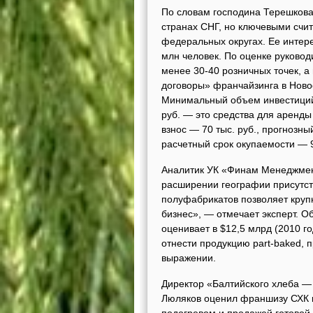
По словам господина Терешкова,
странах СНГ, но ключевыми счи
федеральных округах. Ее интере
млн человек. По оценке руковод
менее 30-40 розничных точек, а
договоры» франчайзинга в Ново
Минимальный объем инвестиций 
руб. — это средства для аренд
взнос — 70 тыс. руб., прогнозны
расчетный срок окупаемости — 
Аналитик УК «Финам Менеджмент
расширении географии присутс
полуфабрикатов позволяет круп
бизнес», — отмечает эксперт. О
оценивает в $12,5 млрд (2010 г
отнести продукцию part-baked,
выражении.
Директор «Балтийского хлеба —
Люляков оценил франшизу СХК к