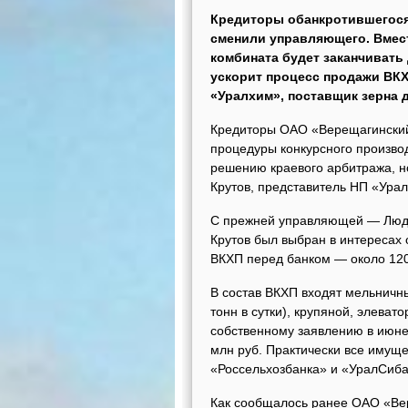
Кредиторы обанкротившегося
сменили управляющего. Вмес
комбината будет заканчивать
ускорит процесс продажи ВК
«Уралхим», поставщик зерна 
Кредиторы ОАО «Верещагинский 
процедуры конкурсного произво
решению краевого арбитража, 
Крутов, представитель НП «Ура
С прежней управляющей — Людми
Крутов был выбран в интересах 
ВКХП перед банком — около 120
В состав ВКХП входят мельничны
тонн в сутки), крупяной, элева
собственному заявлению в июне 
млн руб. Практически все имуще
«Россельхозбанка» и «УралСиба
Как сообщалось ранее ОАО «Ве