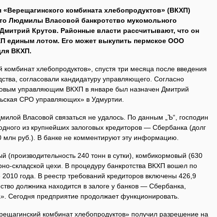
 «Верещагинского комбината хлебопродуктов» (ВКХП)
то Людмилы Власовой банкротство мукомольного
 Дмитрий Крутов. Районные власти рассчитывают, что он
ХП единым лотом. Его может выкупить пермское ООО
для ВКХП.
комбинат хлебопродуктов», спустя три месяца после введения
дства, согласовали кандидатуру управляющего. Согласно
новым управляющим ВКХП в январе был назначен Дмитрий
льская СРО управляющих» в Удмуртии.
лой Власовой связаться не удалось. По данным „Ъ“, господин
одного из крупнейших залоговых кредиторов — Сбербанка (долг
 млн руб.). В банке не комментируют эту информацию.
й (производительность 240 тонн в сутки), комбикормовый (630
торно-складской цехи. В процедуру банкротства ВКХП вошел по
2010 года. В реестр требований кредиторов включены 426,9
ство должника находится в залоге у банков — Сбербанка,
». Сегодня предприятие продолжает функционировать.
рещагинский комбинат хлебопродуктов» получил разрешение на