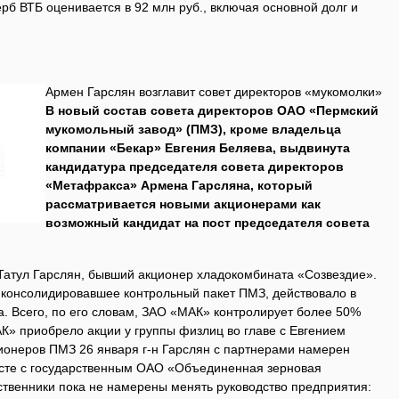
рб ВТБ оценивается в 92 млн руб., включая основной долг и
Армен Гарслян возглавит совет директоров «мукомолки»
В новый состав совета директоров ОАО «Пермский
мукомольный завод» (ПМЗ), кроме владельца
компании «Бекар» Евгения Беляева, выдвинута
кандидатура председателя совета директоров
«Метафракса» Армена Гарсляна, который
рассматривается новыми акционерами как
возможный кандидат на пост председателя совета
атул Гарслян, бывший акционер хладокомбината «Созвездие».
 консолидировавшее контрольный пакет ПМЗ, действовало в
а. Всего, по его словам, ЗАО «МАК» контролирует более 50%
» приобрело акции у группы физлиц во главе с Евгением
ионеров ПМЗ 26 января г-н Гарслян с партнерами намерен
есте с государственным ОАО «Объединенная зерновая
ственники пока не намерены менять руководство предприятия: