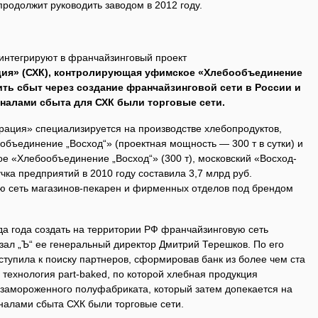
родолжит руководить заводом в 2012 году.
интегрируют в франчайзинговый проект
ция» (СХК), контролирующая уфимское «Хлебообъединение
ить сбыт через создание франчайзинговой сети в России и
аналами сбыта для СХК были торговые сети.
ация» специализируется на производстве хлебопродуктов,
объединение „Восход“» (проектная мощность — 300 т в сутки) и
ое «Хлебообъединение „Восход“» (300 т), московский «Восход-
чка предприятий в 2010 году составила 3,7 млрд руб.
ю сеть магазинов-пекарен и фирменных отделов под брендом
да года создать на территории РФ франчайзинговую сеть
зал „Ъ“ ее генеральный директор Дмитрий Терешков. По его
ступила к поиску партнеров, сформировав банк из более чем ста
 технология part-baked, по которой хлебная продукция
 замороженного полуфабриката, который затем допекается на
налами сбыта СХК были торговые сети.