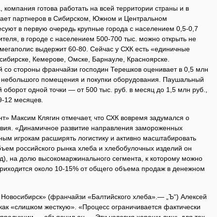
 компания готова работать на всей территории страны и в
тает партнеров в Сибирском, Южном и Центральном
суют в первую очередь крупные города с населением 0,5-0,7
ителя, в городе с населением 500-700 тыс. можно открыть не
 мегаполис выдержит 60-80. Сейчас у СХК есть «единичные
сибирске, Кемерове, Омске, Барнауле, Красноярске.
со стороны франчайзи господин Терешков оценивает в 0,5 млн
ы небольшого помещения и покупки оборудования. Паушальный
й оборот одной точки — от 500 тыс. руб. в месяц до 1,5 млн руб.,
9-12 месяцев.
» Максим Клягин отмечает, что СХК вовремя задумался о
твия. «Динамичное развитие направления замороженных
ным игрокам расширять логистику и активно масштабировать
бъем российского рынка хлеба и хлебобулочных изделий он
од), на долю высокомаржинального сегмента, к которому можно
 приходится около 10-15% от общего объема продаж в денежном
 Новосибирск» (франчайзи «Балтийского хлеба».— „Ъ“) Алексей
ак «слишком жесткую». «Процесс ограничивается фактически