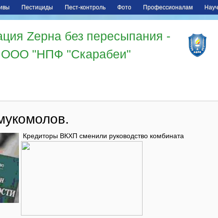
ивы
Пестициды
Пест-контроль
Фото
Профессионалам
Науч
ция Zерна без пересыпания -
ООО "НПФ "Скарабеи"
мукомолов.
Кредиторы ВКХП сменили руководство комбината