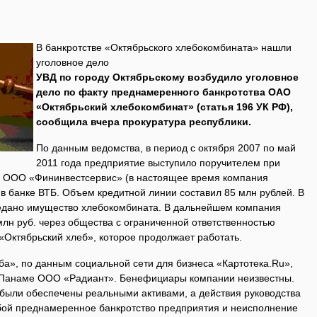
В банкротстве «Октябрьского хлебокомбината» нашли
уголовное дело
УВД по городу Октябрьскому возбудило уголовное
дело по факту преднамеренного банкротства ОАО
«Октябрьский хлебокомбинат» (статья 196 УК РФ),
сообщила вчера прокуратура республики.
По данным ведомства, в период с октября 2007 по май
2011 года предприятие выступило поручителем при
 ООО «Фининвестсервис» (в настоящее время компания
 в банке ВТБ. Объем кредитной линии составил 85 млн рублей. В
редано имущество хлебокомбината. В дальнейшем компания
лн руб. через общества с ограниченной ответственностью
Октябрьский хлеб», которое продолжает работать.
ба», по данным социальной сети для бизнеса «Картотека.Ru»,
в Панаме ООО «Радиант». Бенефициары компании неизвестны.
 были обеспечены реальными активами, а действия руководства
бой преднамеренное банкротство предприятия и неисполнение