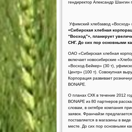
гендиректор Александр Шангин п
Уфимский хлебзавод «Восход» 
«Сибирская хлебная корпора
“Восход”», планирует увелич
СНГ. До сих пор основными к
ОАО «Сибирская хлебная корпор
включает новосибирские «Хлебо
«Восход-Бейкер» (30 т), уфимск
Центр» (100 т). Совокупная выру
Корпорация развивает розничну
BONAPE.
О планах СХК в течение 2012 го
BONAPE из 80 партнеров расска
словам, в октябре компания при
заявок. Франчайзи предлагается
поставляется в магазины в виде
месте. До сих пор основными ка