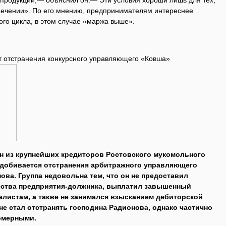
 продукции,— объяснил он.— Эти условия хороши лишь для тех,
опечении». По его мнению, предпринимателям интереснее
го цикла, в этом случае «маржа выше».
т отстранения конкурсного управляющего «Ковша»
н из крупнейших кредиторов Ростовского мукомольного
 добивается отстранения арбитражного управляющего
ова. Группа недовольна тем, что он не предоставил
ства предприятия-должника, выплатил завышенный
листам, а также не занимался взысканием дебиторской
не стал отстранять господина Радионова, однако частично
омерными.