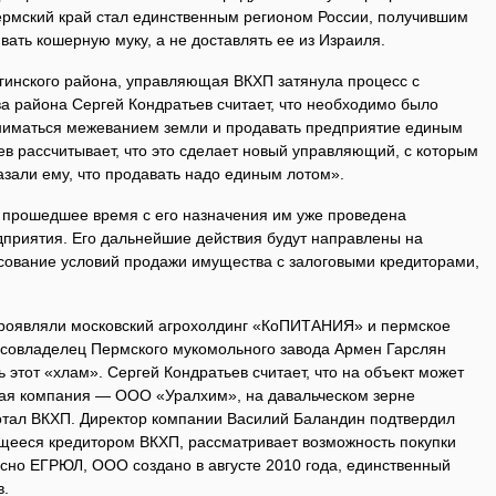
ермский край стал единственным регионом России, получившим
вать кошерную муку, а не доставлять ее из Израиля.
инского района, управляющая ВКХП затянула процесс с
а района Сергей Кондратьев считает, что необходимо было
аниматься межеванием земли и продавать предприятие единым
в рассчитывает, что это сделает новый управляющий, с которым
азали ему, что продавать надо единым лотом».
а прошедшее время с его назначения им уже проведена
приятия. Его дальнейшие действия будут направлены на
сование условий продажи имущества с залоговыми кредиторами,
проявляли московский агрохолдинг «КоПИТАНИЯ» и пермское
совладелец Пермского мукомольного завода Армен Гарслян
ть этот «хлам». Сергей Кондратьев считает, что на объект может
вая компания — ООО «Уралхим», на давальческом зерне
отал ВКХП. Директор компании Василий Баландин подтвердил
щееся кредитором ВКХП, рассматривает возможность покупки
сно ЕГРЮЛ, ООО создано в августе 2010 года, единственный
в.