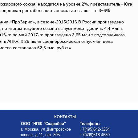
ложирового союза, находится на уровне 2%, представитель «Юга
 оценивал рентабельность несколько выше — в 3−6%.
нии «ПроЗерно», в сезоне-2015/2016 В России произведено
 по итогам текущего сезона выпуск может достичь 4,4 млн т.
016-го по май 2017-го произведено 3,65 млн т подсолнечного
т в АПК». К 26 июня среднероссийская отпускная цена
сла составляла 62,6 тыс. руб./т.»
КОНТАКТЫ
ООО "НПФ "Скарабеи"
Телефоны
г. Москва, ул.Дмитровское
+7(495)642-3234
шоссе, д.11, оф. 305
+7(499)618-4680