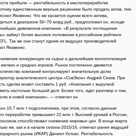
роста прибыли — рентабельность в маслопереработке
оэтому единственным верным решением было продать актив, тем
снил Яковенко. Что же касается оценки всего актива,
диться в диапазоне 50−70 млрд руб., предположил он, исходя
пнейших дивизионов компании. «В результате поглощения
ы» займут более высокое положение в российском рейтинге
FL. Так же они станут одним из ведущих производителей
ил Яковенко.
снижение конкуренции на сырье и дальнейшая монополизация
 мелких и средних игроков. Рынок постепенно движется
 количество компаний контролируют значительную долю
ректор аналитического центра «СовЭкон» Андрей Сизов. При
сть сделки может составить 1 руб. «Компания с выручкой
меть настолько большой долг. Более того, идет разговор о том,
олю в новой компании», — отметил он.
ано 10,7 млн т подсолнечника, при этом, согласно данным
о переработке превышают 22 млн т. Высокий урожай в России,
вросоюза способствовал снижению мировых цен. В конце марта
ько же, как и в начале сезона-2015/16, отмечал ранее ведущий
аграрного рынка (ИКАР) Даниил Хотько. Рентабельность