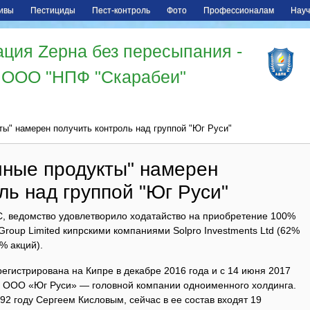
ивы
Пестициды
Пест-контроль
Фото
Профессионалам
Науч
ция Zерна без пересыпания -
ООО "НПФ "Скарабеи"
ы" намерен получить контроль над группой "Юг Руси"
чные продукты" намерен
ль над группой "Юг Руси"
С, ведомство удовлетворило ходатайство на приобретение 100%
Group Limited кипрскими компаниями Solpro Investments Ltd (62%
8% акций).
регистрирована на Кипре в декабре 2016 года и с 14 июня 2017
% ООО «Юг Руси» — головной компании одноименного холдинга.
92 году Сергеем Кисловым, сейчас в ее состав входят 19