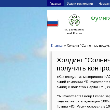
Главная
Услуги технологии
Нормат
Фумига
Мы работаем по
всей России
Главная
» Холдинг "Солнечные продукт
Холдинг "Солне
получить контро
«Как следует из материалов ФА
акций компании YR Investments 
акций) и Indicativo Capital Ltd (3
YR Investments Group Limited за
года является владельцем 100
Группа «Юг Руси» основана в 19