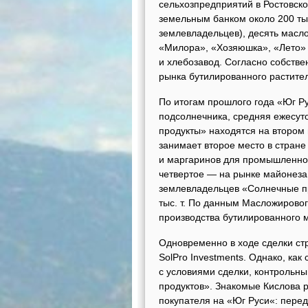
сельхозпредприятий в Ростовско
земельным банком около 200 тыс
землевладельцев), десять масл
«Милора», «Хозяюшка», «Лето» и
и хлебозавод. Согласно собств
рынка бутилированного растите
По итогам прошлого года «Юг Ру
подсолнечника, средняя ежесуто
продукты» находятся на втором м
занимает второе место в стране
и маргаринов для промышленнос
четвертое — на рынке майонеза
землевладельцев «Солнечные пр
тыс. т. По данным Масложировог
производства бутилированного 
Одновременно в ходе сделки стр
SolPro Investments. Однако, как
с условиями сделки, контрольн
продуктов». Знакомые Кислова р
покупателя на «Юг Руси«: перед