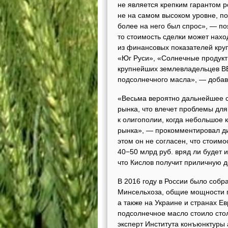
не является крепким гарантом 
не на самом высоком уровне, п
более на него был спрос», — поя
то стоимость сделки может нахо
из финансовых показателей кру
«Юг Руси», «Солнечные продукт
крупнейших землевладельцев BE
подсолнечного масла», — добав
«Весьма вероятно дальнейшее 
рынка, что влечет проблемы для
к олигополии, когда небольшое
рынка», — прокомментировал ди
этом он не согласен, что стоимо
40−50 млрд руб. вряд ли будет и
что Кислов получит приличную д
В 2016 году в России было собр
Минсельхоза, общие мощности п
а также на Украине и странах Е
подсолнечное масло стоило стол
эксперт Института конъюнктуры 