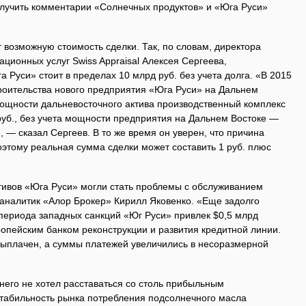
олучить комментарии «Солнечных продуктов» и «Юга Руси»
возможную стоимость сделки. Так, по словам, директора
ационных услуг Swiss Appraisal Алексея Сергеева,
 Руси» стоит в пределах 10 млрд руб. без учета долга. «В 2015
роительства нового предприятия «Юга Руси» на Дальнем
мощности дальневосточного актива производственный комплекс
руб., без учета мощности предприятия на Дальнем Востоке —
», — сказал Сергеев. В то же время он уверен, что причина
этому реальная сумма сделки может составить 1 руб. плюс
ктивов «Юга Руси» могли стать проблемы с обслуживанием
 аналитик «Алор Брокер» Кирилл Яковенко. «Еще задолго
 периода западных санкций «Юг Руси» привлек $0,5 млрд
опейским банком реконструкции и развития кредитной линии.
 выплачен, а суммы платежей увеличились в несоразмерной
него не хотел расставаться со столь прибыльным
стабильность рынка потребления подсолнечного масла