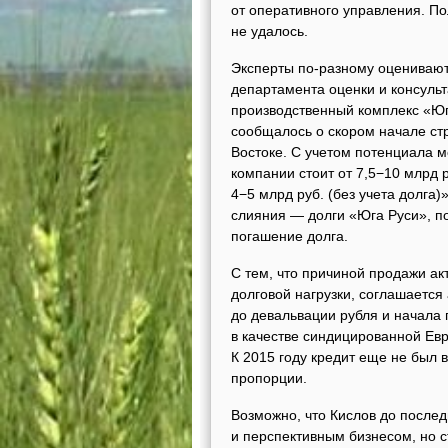
от оперативного управления. П
не удалось.
Эксперты по-разному оценивают 
департамента оценки и консульт
производственный комплекс «Юга
сообщалось о скором начале ст
Востоке. С учетом потенциала 
компании стоит от 7,5−10 млрд 
4−5 млрд руб. (без учета долга)
слияния — долги «Юга Руси», по
погашение долга.
С тем, что причиной продажи а
долговой нагрузки, соглашается
до девальвации рубля и начала
в качестве синдицированной Евр
К 2015 году кредит еще не был
пропорции.
Возможно, что Кислов до послед
и перспективным бизнесом, но 