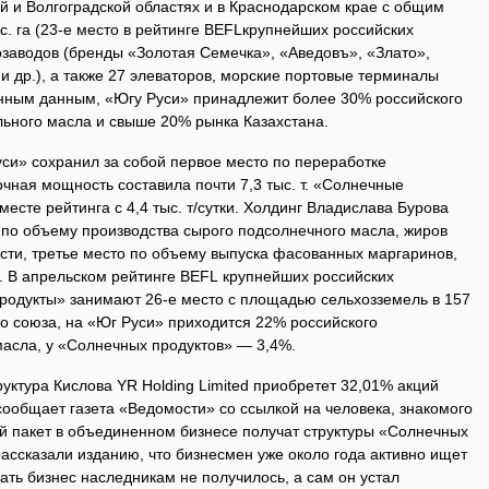
й и Волгоградской областях и в Краснодарском крае с общим
. га (23-е место в рейтинге BEFLкрупнейших российских
озаводов (бренды «Золотая Семечка», «Аведовъ», «Злато»,
 др.), а также 27 элеваторов, морские портовые терминалы
енным данным, «Югу Руси» принадлежит более 30% российского
льного масла и свыше 20% рынка Казахстана.
си» сохранил за собой первое место по переработке
чная мощность составила почти 7,3 тыс. т. «Солнечные
есте рейтинга с 4,4 тыс. т/сутки. Холдинг Владислава Бурова
 по объему производства сырого подсолнечного масла, жиров
ти, третье место по объему выпуска фасованных маргаринов,
. В апрельском рейтинге BEFL крупнейших российских
одукты» занимают 26-е место с площадью сельхозземель в 157
о союза, на «Юг Руси» приходится 22% российского
масла, у «Солнечных продуктов» — 3,4%.
уктура Кислова YR Holding Limited приобретет 32,01% акций
 сообщает газета «Ведомости» со ссылкой на человека, знакомого
ый пакет в объединенном бизнесе получат структуры «Солнечных
ассказали изданию, что бизнесмен уже около года активно ищет
ать бизнес наследникам не получилось, а сам он устал