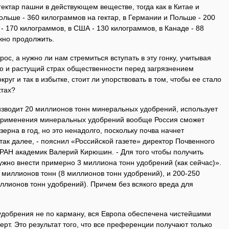
ектар пашни в действующем веществе, тогда как в Китае и
больше - 360 килограммов на гектар, в Германии и Польше - 200
- 170 килограммов, в США - 130 килограммов, в Канаде - 88
жно продолжить.
рос, а нужно ли нам стремиться вступать в эту гонку, учитывая
ю и растущий страх общественности перед загрязнением
г и так в избытке, стоит ли упорствовать в том, чтобы ее стало
ктах?
изводит 20 миллионов тонн минеральных удобрений, использует
 применения минеральных удобрений вообще Россия сможет
ерна в год, но это ненадолго, поскольку почва начнет
так далее, - пояснил «Российской газете» директор Почвенного
 РАН академик Валерий Кирюшин. - Для того чтобы получить
ужно внести примерно 3 миллиона тонн удобрений (как сейчас)».
 миллионов тонн (8 миллионов тонн удобрений), и 200-250
ллионов тонн удобрений). Причем без всякого вреда для
добрения не по карману, вся Европа обеспечена чистейшими
ерт. Это результат того, что все преференции получают только