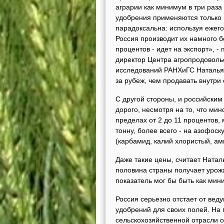
аграрии как минимум в три раз
удобрения применяются только 
парадоксальна: используя ежег
Россия производит их намного б
процентов - идет на экспорт», 
директор Центра агропродоволь
исследований РАНХиГС Наталья 
за рубеж, чем продавать внутри 
С другой стороны, и российски
дорого, несмотря на то, что мин
пределах от 2 до 11 процентов, 
тонну, более всего - на азофоск
(карбамид, калий хлористый, ам
Даже такие цены, считает Натал
половина страны получает урожа
показатель мог бы быть как мин
Россия серьезно отстает от вед
удобрений для своих полей. На
сельскохозяйственной отрасли о