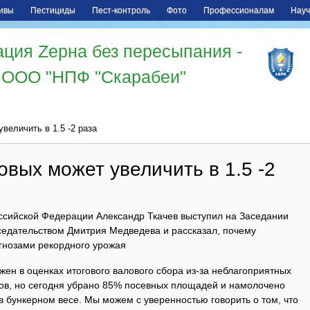
ивы
Пестициды
Пест-контроль
Фото
Профессионалам
Науч
ция Zерна без пересыпания -
ООО "НПФ "Скарабеи"
величить в 1.5 -2 раза
вых может увеличить в 1.5 -2
оссийской Федерации Александр Ткачев выступил на Заседании
седательством Дмитрия Медведева и рассказал, почему
гнозами рекордного урожая
ен в оценках итогового валового сбора из-за неблагоприятных
нов, но сегодня убрано 85% посевных площадей и намолочено
в бункерном весе. Мы можем с уверенностью говорить о том, что