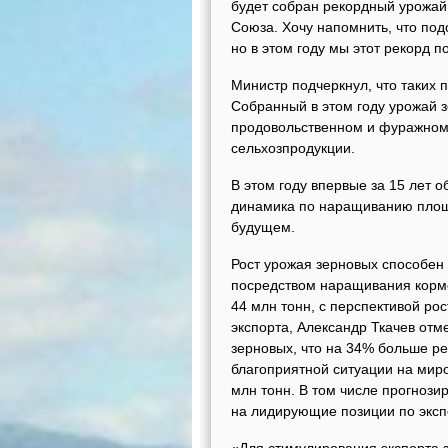
будет собран рекордный урожай,
Союза. Хочу напомнить, что под
но в этом году мы этот рекорд п
Министр подчеркнул, что таких 
Собранный в этом году урожай з
продовольственном и фуражном 
сельхозпродукции.
В этом году впервые за 15 лет
динамика по наращиванию площ
будущем.
Рост урожая зерновых способен 
посредством наращивания кормо
44 млн тонн, с перспективой рос
экспорта, Александр Ткачев отм
зерновых, что на 34% больше ре
благоприятной ситуации на мир
млн тонн. В том числе прогнози
на лидирующие позиции по экспо