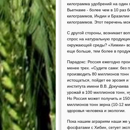
килограмма удобрений на один г
Вьетнаме - более чем в 10 раз 
килограммов, Индии и Бразилии 
килограммов. Этот перечень мо
С другой стороны, возникает воп
спрос на натуральную продукци
окружающей среды? «Химии» вокру
еще больше, тем более в проду
Парадокс: Россия ежегодно про
менее трех. «Судите сами: без
производить 80 миллионов тонн з
истощаться, пойдет ее эрозия и 
института имени В.В. Докучаева
урожай в 100 миллионов тонн, н
Но Россия может получить и 150
миллионов тонн зерна (10-12 ми
здоровья человека и экологии.
Пока нашим аграриям наши же у
фосфатами с Хибин, сетует эксп