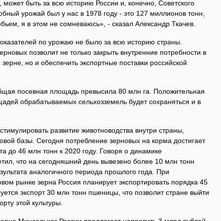
 может быть за всю историю России и, конечно, Советского
обный урожай был у нас в 1978 году - это 127 миллионов тонн,
обьем, я в этом не сомневаюсь», - сказал Александр Ткачев.
показателей по урожаю не было за всю историю страны.
ерновых позволит не только закрыть внутренние потребности в
зерне, но и обеспечить экспортные поставки российской
 общая посевная площадь превысила 80 млн га. Положительная
адей обрабатываемых сельхозземель будет сохраняться и в
стимулировать развитие животноводства внутри страны,
вой базы. Сегодня потребление зерновых на корма достигает
та до 46 млн тонн к 2020 году. Говоря о динамике
етил, что на сегодняшний день вывезено более 10 млн тонн
зультата аналогичного периода прошлого года. При
овом рынке зерна Россия планирует экспортировать порядка 45
руется экспорт 30 млн тонн пшеницы, что позволит стране выйти
рту этой культуры.