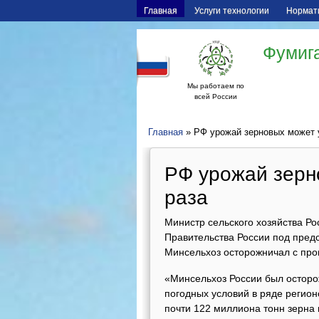
Главная
Услуги технологии
Нормат
Фумига
Мы работаем по
всей России
Главная
» РФ урожай зерновых может у
РФ урожай зерно
раза
Министр сельского хозяйства Р
Правительства России под пред
Минсельхоз осторожничал с про
«Минсельхоз России был осторож
погодных условий в ряде регио
почти 122 миллиона тонн зерна 