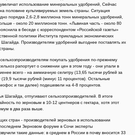
а увеличат использование минеральных удобрений, Сейчас
на половине культивируемых земель страны. Ситуация
одно порядка 2,6-2,8 миллиона тонн минеральных удобрений,
ольше - около 20 миллионов тонн. «Львиная часть - около 80
- пояснила в беседе с корреспондентом «Российской газеты»
ственной политики Института прикладных экономических
Шагайда. Производителям удобрений выгоднее поставлять их
страны.
м сельхозпроизводителям покупать удобрения по-прежнему
сельхоз рапортует о снижении цен в этом году - они упали в
менее всего - на аммиачную селитру (13,65 тысячи рублей за
у (19,9 тысячи рублей (минус 11 процентов). Остальные
мофос и так далее) подешевели на 4-8 процентов.
ья Шагайда, отпугивают сельхозпроизводителей. В итоге
йность по зерновым в 10-12 центнеров с гектара, хотя этот
имум в два раза выше.
ущих стран - производителей зерновых в использовании
 последнем Зерновом форуме в Сочи эксперты
звучили такие данные: в среднем в России в почву вносится 33