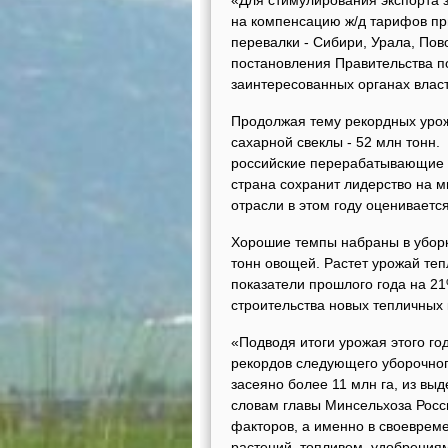
«Для стимулирования экспорта 
на компенсацию ж/д тарифов при
перевалки - Сибири, Урала, По
постановления Правительства по
заинтересованных органах власт
Продолжая тему рекордных урож
сахарной свеклы - 52 млн тонн.
российские перерабатывающие за
страна сохранит лидерство на 
отрасли в этом году оценивается
Хорошие темпы набраны в уборк
тонн овощей. Растет урожай те
показатели прошлого года на 2
строительства новых тепличных 
«Подводя итоги урожая этого г
рекордов следующего уборочног
засеяно более 11 млн га, из вы
словам главы Минсельхоза Росси
факторов, а именно в своевре
растений, топливом, удобрения