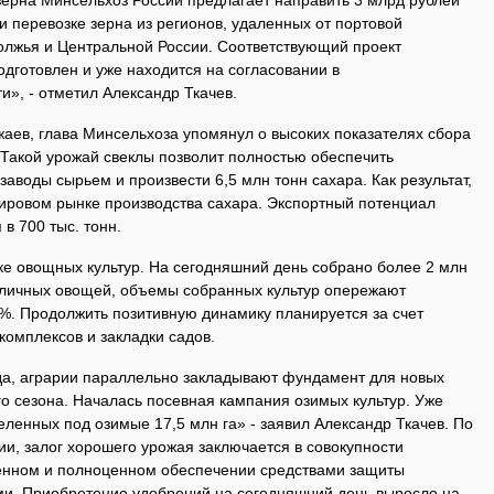
зерна Минсельхоз России предлагает направить 3 млрд рублей
 перевозке зерна из регионов, удаленных от портовой
волжья и Центральной России. Соответствующий проект
дготовлен и уже находится на согласовании в
и», - отметил Александр Ткачев.
аев, глава Минсельхоза упомянул о высоких показателях сбора
 Такой урожай свеклы позволит полностью обеспечить
воды сырьем и произвести 6,5 млн тонн сахара. Как результат,
мировом рынке производства сахара. Экспортный потенциал
 в 700 тыс. тонн.
е овощных культур. На сегодняшний день собрано более 2 млн
пличных овощей, объемы собранных культур опережают
1%. Продолжить позитивную динамику планируется за счет
комплексов и закладки садов.
ода, аграрии параллельно закладывают фундамент для новых
о сезона. Началась посевная кампания озимых культур. Уже
деленных под озимые 17,5 млн га» - заявил Александр Ткачев. По
и, залог хорошего урожая заключается в совокупности
менном и полноценном обеспечении средствами защиты
ми. Приобретение удобрений на сегодняшний день выросло на