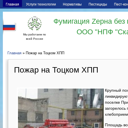
Главная
Услуги технологии
Нормативы
Пестициды
Пест-ко
Фумигация Zерна без 
ООО "НПФ "Ск
Мы работаем по
всей России
Главная
» Пожар на Тоцком ХПП
Пожар на Тоцком ХПП
Крупный пож
ликвидирую
поселке Пр
загорелось
хлебоприем
Площадь во