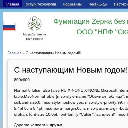
Главная
Услуги технологии
Нормативы
Пестициды
Пест-ко
Фумигация Zерна без 
ООО "НПФ "Ск
Мы работаем по
всей России
Главная
» С наступающим Новым годом!!!
С наступающим Новым годом!
800x600
Normal 0 false false false RU X-NONE X-NONE MicrosoftInternetE
table.MsoNormalTable {mso-style-name:"Обычная таблица"; ms
colband-size:0; mso-style-noshow:yes; mso-style-priority:99; m
5.4pt 0cm 5.4pt; mso-para-margin:0cm; mso-para-margin-bott
orphan; font-size:10.0pt; font-family:"Calibri","sans-serif"; ms
Дорогие коллеги и друзья,