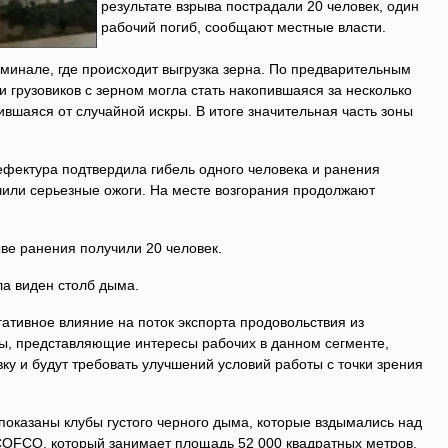
результате взрыва пострадали 20 человек, один
рабочий погиб, сообщают местные власти.
минале, где происходит выгрузка зерна. По предварительным
и грузовиков с зерном могла стать накопившаяся за несколько
вшаяся от случайной искры. В итоге значительная часть зоны
ефектура подтвердила гибель одного человека и ранения
чили серьезные ожоги. На месте возгорания продолжают
ве ранения получили 20 человек.
ла виден столб дыма.
ативное влияние на поток экспорта продовольствия из
ы, представляющие интересы рабочих в данном сегменте,
вку и будут требовать улучшений условий работы с точки зрения
показаны клубы густого черного дыма, которые вздымались над
COFCO, который занимает площадь 52 000 квадратных метров.