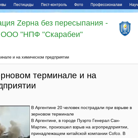
ивы
Пестициды
Пест-контроль
Фото
Профессионалам
Науч
ция Zерна без пересыпания -
ООО "НПФ "Скарабеи"
инале и на химическом предприятии
ерновом терминале и на
дприятии
В Аргентине 20 человек пострадали при взрыве в
зерновом терминале
В Аргентине, в городе ​Пуэрто Генерал Сан-
Мартин, произошел взрыв на агропредприятии,
принадлежащем китайской компании Cofco. В