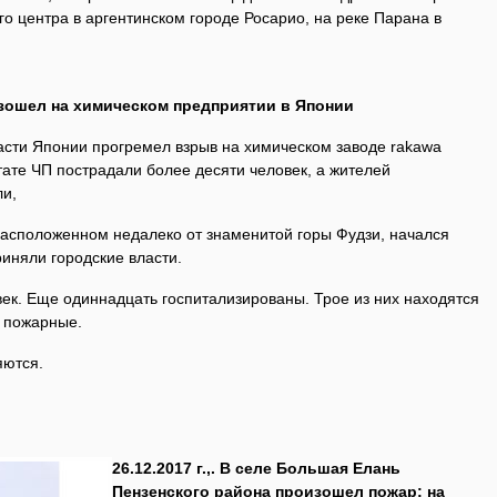
го центра в аргентинском городе Росарио, на реке Парана в
зошел на химическом предприятии в Японии
части Японии прогремел взрыв на химическом заводе rakawa
льтате ЧП пострадали более десяти человек, а жителей
ли,
расположенном недалеко от знаменитой горы Фудзи, начался
иняли городские власти.
ек. Еще одиннадцать госпитализированы. Трое из них находятся
 пожарные.
яются.
26.12.2017 г.,. В селе Большая Елань
Пензенского района произошел пожар: на