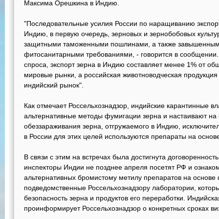
Максима Орешкина в Индию.
"Последовательные усилия России по наращиванию экспорт
Индию, в первую очередь, зерновых и зернобобовых культу
защитными таможенными пошлинами, а также завышенным
фитосанитарными требованиями, - говорится в сообщении. 
спроса, экспорт зерна в Индию составляет менее 1% от об
мировые рынки, а российская животноводческая продукция
индийский рынок".
Как отмечает Россельхознадзор, индийские карантинные в
альтернативные методы фумигации зерна и настаивают на
обеззараживания зерна, отгружаемого в Индию, исключите
в России для этих целей используются препараты на осно
В связи с этим на встречах была достигнута договоренност
инспекторы Индии не позднее апреля посетят РФ и ознако
альтернативных бромистому метилу препаратов на основе 
подведомственные Россельхознадзору лаборатории, которы
безопасность зерна и продуктов его переработки. Индийск
проинформирует Россельхознадзор о конкретных сроках ви