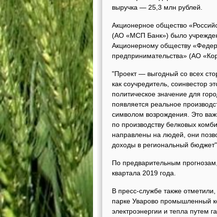
выручка — 25,3 млн рублей.
Акционерное общество «Российс
(АО «МСП Банк») было учрежден
Акционерному обществу «Федера
предпринимательства» (АО «Ко
"Проект — выгодный со всех ст
как соучредитель, соинвестор э
политическое значение для горо
появляется реальное производс
символом возрождения. Это важн
по производству белковых комби
направлены на людей, они позво
доходы в региональный бюджет",
По предварительным прогнозам, 
квартала 2019 года.
В пресс-службе также отметили,
парке Уварово промышленный к
электроэнергии и тепла путем г