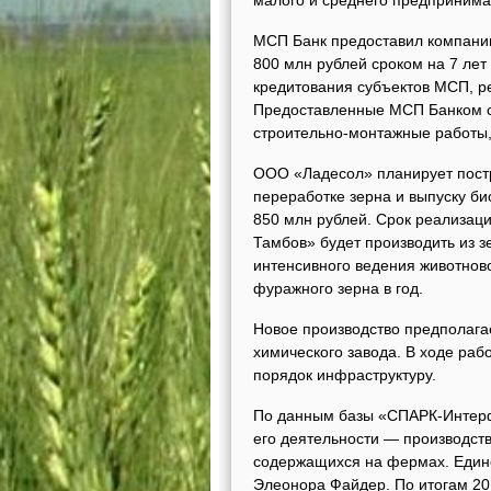
малого и среднего предпринима
МСП Банк предоставил компани
800 млн рублей сроком на 7 лет
кредитования субъектов МСП, р
Предоставленные МСП Банком с
строительно-монтажные работы, 
ООО «Ладесол» планирует постр
переработке зерна и выпуску б
850 млн рублей. Срок реализац
Тамбов» будет производить из 
интенсивного ведения животнов
фуражного зерна в год.
Новое производство предполага
химического завода. В ходе раб
порядок инфраструктуру.
По данным базы «СПАРК-Интерф
его деятельности — производств
содержащихся на фермах. Един
Элеонора Файдер. По итогам 201