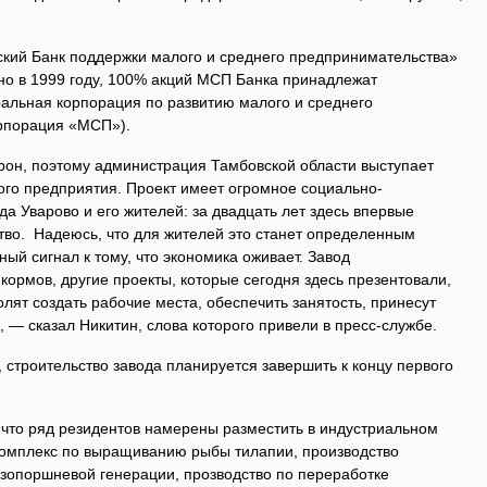
кий Банк поддержки малого и среднего предпринимательства»
о в 1999 году, 100% акций МСП Банка принадлежат
льная корпорация по развитию малого и среднего
рпорация «МСП»).
орон, поэтому администрация Тамбовской области выступает
того предприятия. Проект имеет огромное социально-
да Уварово и его жителей: за двадцать лет здесь впервые
тво. Надеюсь, что для жителей это станет определенным
ый сигнал к тому, что экономика оживает. Завод
кормов, другие проекты, которые сегодня здесь презентовали,
лят создать рабочие места, обеспечить занятость, принесут
 — сказал Никитин, слова которого привели в пресс-службе.
строительство завода планируется завершить к концу первого
 что ряд резидентов намерены разместить в индустриальном
омплекс по выращиванию рыбы тилапии, производство
азопоршневой генерации, прозводство по переработке