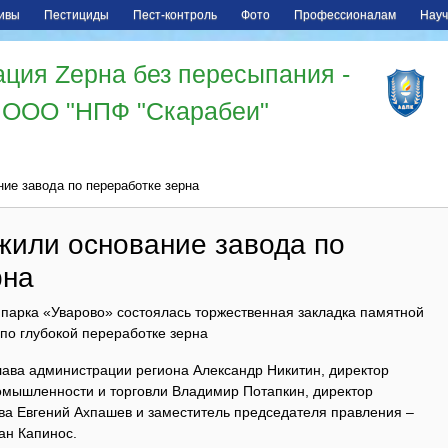
ивы
Пестициды
Пест-контроль
Фото
Профессионалам
Науч
ция Zерна без пересыпания -
ООО "НПФ "Скарабеи"
ие завода по переработке зерна
жили основание завода по
рна
 парка «Уварово» состоялась торжественная закладка памятной
по глубокой переработке зерна
лава администрации региона Александр Никитин, директор
мышленности и торговли Владимир Потапкин, директор
тва Евгений Ахпашев и заместитель председателя правления –
ан Капинос.