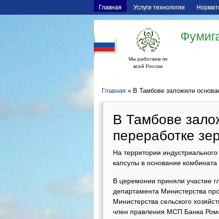
Главная
Услуги технологии
Нормат
Фумига
Мы работаем по
всей России
Главная
» В Тамбове заложили основан
В Тамбове зало
переработке зе
На территории индустриального
капсулы в основание комбината 
В церемонии приняли участие г
департамента Министерства про
Министерства сельского хозяйс
член правления МСП Банка Ром