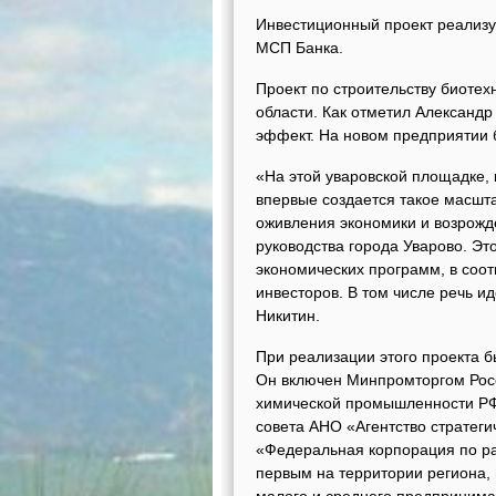
Инвестиционный проект реализ
МСП Банка.
Проект по строительству биотех
области. Как отметил Александ
эффект. На новом предприятии б
«На этой уваровской площадке, 
впервые создается такое масшта
оживления экономики и возрожд
руководства города Уварово. Эт
экономических программ, в соот
инвесторов. В том числе речь и
Никитин.
При реализации этого проекта 
Он включен Минпромторгом Рос
химической промышленности РФ,
совета АНО «Агентство стратег
«Федеральная корпорация по ра
первым на территории региона,