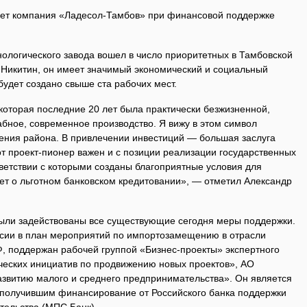
ует компания «Ладесол-Тамбов» при финансовой поддержке
нологического завода вошел в число приоритетных в Тамбовской
р Никитин, он имеет значимый экономический и социальный
удет создано свыше ста рабочих мест.
которая последние 20 лет была практически безжизненной,
бное, современное производство. Я вижу в этом символ
ения района. В привлечении инвестиций — большая заслуга
от проект-пионер важен и с позиции реализации государственных
ветствии с которыми созданы благоприятные условия для
дет о льготном банковском кредитовании», — отметил Александр
были задействованы все существующие сегодня меры поддержки.
сии в план мероприятий по импортозамещению в отрасли
 поддержан рабочей группой «Бизнес-проекты» экспертного
ических инициатив по продвижению новых проектов», АО
звитию малого и среднего предпринимательства». Он является
 получившим финансирование от Российского банка поддержки