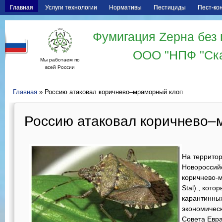
Главная
Услуги технологии
Нормативы
Пестициды
Пест-ко
Фумигация Zерна без 
ООО "НПФ "Ск
Мы работаем по
всей России
Главная
» Россию атаковал коричнево–мраморный клоп
Россию атаковал коричнево–
На территор
Новороссийс
коричнево-м
Stal)., кот
карантинных
экономичес
Совета Евра