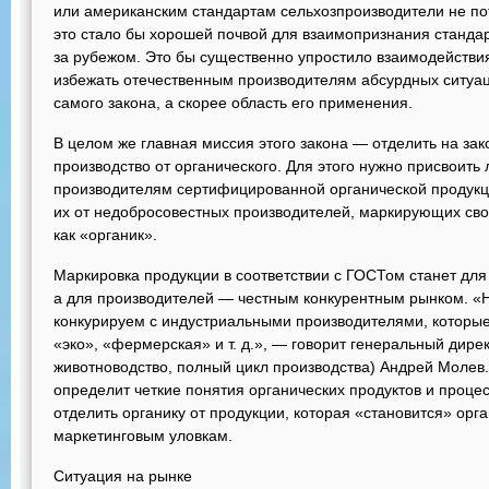
или американским стандартам сельхозпроизводители не по
это стало бы хорошей почвой для взаимопризнания станда
за рубежом. Это бы существенно упростило взаимодействия
избежать отечественным производителям абсурдных ситуаци
самого закона, а скорее область его применения.
В целом же главная миссия этого закона — отделить на за
производство от органического. Для этого нужно присвоить 
производителям сертифицированной органической продукц
их от недобросовестных производителей, маркирующих св
как «органик».
Маркировка продукции в соответствии с ГОСТом станет для
а для производителей — честным конкурентным рынком. «Н
конкурируем с индустриальными производителями, которы
«эко», «фермерская» и т. д.», — говорит генеральный дире
животноводство, полный цикл производства) Андрей Молев.
определит четкие понятия органических продуктов и процес
отделить органику от продукции, которая «становится» ор
маркетинговым уловкам.
Ситуация на рынке