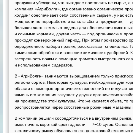
продукции убеждены, что выгоднее поставлять не сырье, а г
компания «АгриВолга», где организовано органическое про
холдинг обеспечивает себя собственным сырьем, у нас ест
мощности по переработке и каналы сбыта продукции», — д
большая часть земель отведена для обеспечения животны
и сочными кормами, другая часть — под органическим про
проходят конверсионный период. При этом производство о
определенного набора правил, рассказывает специалист. Т
химические обработки и внесение химических удобрений. К
засоренность почвы с помощью грамотно выстроенного сев
и использованием сидератов.
В «АгриВолге» занимаются выращиванием только приспосо
региона сортов. Некоторые культуры, необходимые для кор
области с помощью органических технологий не получаетс
ячмень его компания закупает у других органических хозяй
на производстве этой культуры. Что же касается сбыта, то 
распространяется через собственные розничные магазины и
В компании решили сосредоточиться на внутреннем рынке,
имеет очень короткий срок годности — 7−10 суток. Основн
к столичному рынку обусловлен его достаточной емкостью