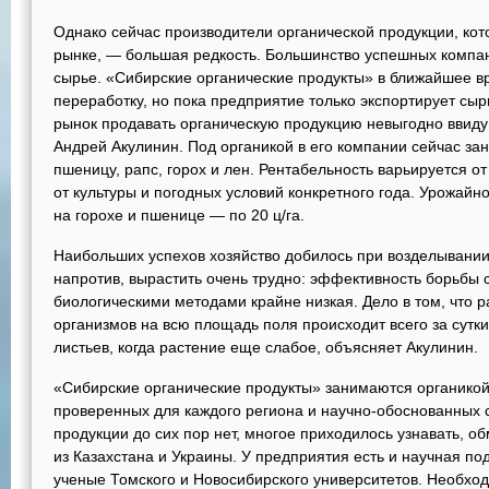
Однако сейчас производители органической продукции, кот
рынке, — большая редкость. Большинство успешных компа
сырье. «Сибирские органические продукты» в ближайшее в
переработку, но пока предприятие только экспортирует сыр
рынок продавать органическую продукцию невыгодно ввиду 
Андрей Акулинин. Под органикой в его компании сейчас зан
пшеницу, рапс, горох и лен. Рентабельность варьируется о
от культуры и погодных условий конкретного года. Урожайнос
на горохе и пшенице — по 20 ц/га.
Наибольших успехов хозяйство добилось при возделывании 
напротив, вырастить очень трудно: эффективность борьбы 
биологическими методами крайне низкая. Дело в том, что
организмов на всю площадь поля происходит всего за сутк
листьев, когда растение еще слабое, объясняет Акулинин.
«Сибирские органические продукты» занимаются органикой 
проверенных для каждого региона и научно-обоснованных
продукции до сих пор нет, многое приходилось узнавать, 
из Казахстана и Украины. У предприятия есть и научная п
ученые Томского и Новосибирского университетов. Необход