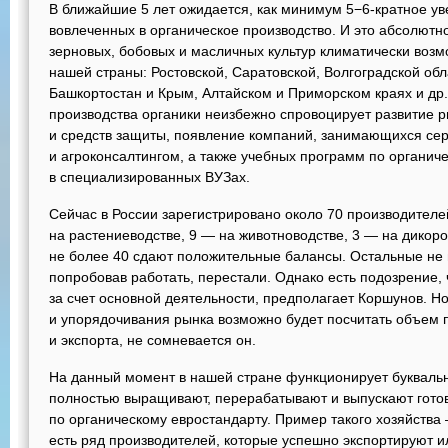
В ближайшие 5 лет ожидается, как минимум 5−6-кратное ув
вовлеченных в органическое производство. И это абсолютн
зерновых, бобовых и масличных культур климатически возм
нашей страны: Ростовской, Саратовской, Волгоградской обл
Башкортостан и Крым, Алтайском и Приморском краях и др
производства органики неизбежно спровоцирует развитие 
и средств защиты, появление компаний, занимающихся се
и агроконсалтингом, а также учебных программ по органи
в специализированных ВУЗах.
Сейчас в России зарегистрировано около 70 производителе
на растениеводстве, 9 — на животноводстве, 3 — на дикорос
не более 40 сдают положительные балансы. Остальные не
попробовав работать, перестали. Однако есть подозрение, 
за счет основной деятельности, предполагает Коршунов. Н
и упорядочивания рынка возможно будет посчитать объем 
и экспорта, не сомневается он.
На данный момент в нашей стране функционирует буквальн
полностью выращивают, перерабатывают и выпускают гото
по органическому евростандарту. Пример такого хозяйств
есть ряд производителей, которые успешно экспортируют и