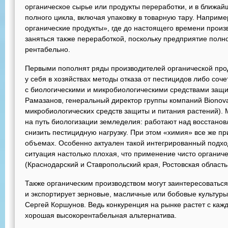
органическое сырье или продукты переработки, и в ближа
полного цикла, включая упаковку в товарную тару. Наприм
органические продукты», где до настоящего времени произ
заняться также переработкой, поскольку предприятие полн
рентабельно.
Первыми пополнят ряды производителей органической проду
у себя в хозяйствах методы отказа от пестицидов либо соч
с биологическими и микробиологическими средствами защи
Рамазанов, генеральный директор группы компаний Bionovat
микробиологических средств защиты и питания растений). 
на путь биологизации земледелия: работают над восстано
снизить пестицидную нагрузку. При этом «химия» все же пр
объемах. Особенно актуален такой интегрированный подхо
ситуация настолько плохая, что применение чисто органич
(Краснодарский и Ставропольский края, Ростовская область 
Также органическим производством могут заинтересоваться
и экспортирует зерновые, масличные или бобовые культур
Сергей Коршунов. Ведь конкуренция на рынке растет с каж
хорошая высокорентабельная альтернатива.