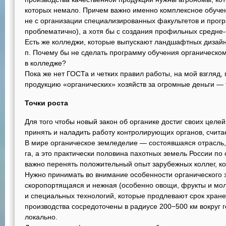
которых немало. Причем важно именно комплексное обуче
не с организации специализированных факультетов и прогр
проблематично), а хотя бы с создания профильных средне
Есть же колледжи, которые выпускают ландшафтных дизайне
п. Почему бы не сделать программу обучения органическо
в колледже?
Пока же нет ГОСТа и четких правил работы, на мой взгляд
продукцию «органических» хозяйств за огромные деньги —
Точки роста
Для того чтобы новый закон об органике достиг своих целей
принять и наладить работу контролирующих органов, считае
В мире органическое земледелие — состоявшаяся отрасль,
га, а это практически половина пахотных земель России по 
важно перенять положительный опыт зарубежных коллег, к
Нужно принимать во внимание особенности органического 
скоропортящаяся и нежная (особенно овощи, фрукты и моло
и специальных технологий, которые продлевают срок хране
производства сосредоточены в радиусе 200−500 км вокруг 
локально.