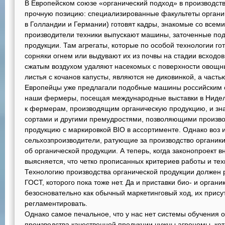
В Европейском союзе «органический подход» в производств
прочную позицию: специализированные факультеты органи
в Голландии и Германии) готовят кадры, знакомые со всем
производители техники выпускают машины, заточенные под
продукции. Там агрегаты, которые по особой технологии го
сорняки огнем или выдувают их из почвы на стадии всходов
сжатым воздухом удаляют насекомых с поверхности овощн
листья с кочанов капусты, являются не диковинкой, а част
Европейцы уже предлагали подобные машины российским с
наши фермеры, посещая международные выставки в Нидел
к фермерам, производящим органическую продукцию, и зна
сортами и другими премудростями, позволяющими произво
продукцию с маркировкой BIO в ассортименте. Однако воз 
сельхозпроизводители, ратующие за производство органики
об органической продукции. А теперь, когда законопроект в
выясняется, что четко прописанных критериев работы и тех
Технологию производства органической продукции должен
ГОСТ, которого пока тоже нет. Да и приставки био- и орган
безосновательно как обычный маркетинговый ход, их прису
регламентировать.
Однако самое печальное, что у нас нет системы обучения 
производства качественной продукции нужны агрономы, кот