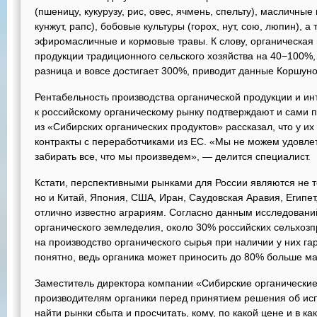
(пшеницу, кукурузу, рис, овес, ячмень, спельту), масличные
кунжут, рапс), бобовые культуры (горох, нут, сою, люпин), а
эфиромасличные и кормовые травы. К слову, органическая
продукции традиционного сельского хозяйства на 40−100%,
разница и вовсе достигает 300%, приводит данные Коршуно
Рентабельность производства органической продукции и ин
к российскому органическому рынку подтверждают и сами п
из «Сибирских органических продуктов» рассказал, что у и
контракты с переработчиками из ЕС. «Мы не можем удовлет
забирать все, что мы произведем», — делится специалист.
Кстати, перспективными рынками для России являются не т
но и Китай, Япония, США, Иран, Саудовская Аравия, Египет
отлично известно аграриям. Согласно данным исследован
органического земледелия, около 30% российских сельхоз
на производство органического сырья при наличии у них га
понятно, ведь органика может приносить до 80% больше м
Заместитель директора компании «Сибирские органические
производителям органики перед принятием решения об исп
найти рынки сбыта и просчитать, кому, по какой цене и в к