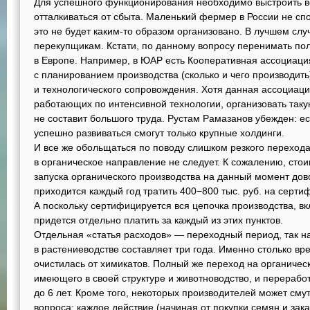
Для успешного функционирования необходимо выстроить в
отталкиваться от сбыта. Маленький фермер в России не сп
это не будет каким-то образом организовано. В лучшем слу
перекупщикам. Кстати, по данному вопросу перенимать по
в Европе. Например, в ЮАР есть Кооперативная ассоциаци
с планированием производства (сколько и чего производить
и технологического сопровождения. Хотя данная ассоциаци
работающих по интенсивной технологии, организовать таку
не составит большого труда. Рустам Рамазанов убежден: ес
успешно развиваться смогут только крупные холдинги.
И все же обольщаться по поводу слишком резкого переход
в органическое направление не следует. К сожалению, сто
запуска органического производства на данный момент дов
приходится каждый год тратить 400−800 тыс. руб. на серт
А поскольку сертифицируется вся цепочка производства, вкл
придется отдельно платить за каждый из этих пунктов.
Отдельная «статья расходов» — переходный период, так 
в растениеводстве составляет три года. Именно столько вр
очистилась от химикатов. Полный же переход на органичес
имеющего в своей структуре и животноводство, и перерабо
до 6 лет. Кроме того, некоторых производителей может сму
вопроса: каждое действие (начиная от покупки семян и зак