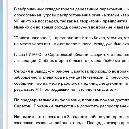
В заброшенных складах горели деревянные перекрытия, ши
обособленная, угрозы распространения огня на жилые квар
ЧП никто не пострадал, так как на территории предприятия
Именно он во время обхода обнаружил возгорание и вызва
"Поджог наверное", - предположил Игорь Качев, уточнив, ч
на место через пять минут после вызова, склад уже был ох
Глава ГУ МЧС по Саратовской области заверил, что пролив
ликвидации. С обеих сторон большого склада 25х60 метро
Сегодня в Заводском районе Саратова произошло возгоран
заброшенного элеватора на улице Пензенской. В пресс-сл
сообщили, что на месте работают 7 единиц спецтехники, п
результате ЧП пострадавших нет, уточнили спасатели.
По предварительной информации, площадь пожара достигла
Саратов". Пожарные пытаются не допустить распространени
Напомним, этот элеватор в Заводском районе уже горел ле
заволокло несколько районов города. Площадь пожара прев