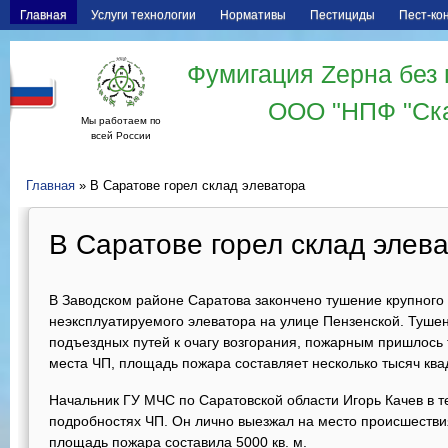
Главная
Услуги технологии
Нормативы
Пестициды
Пест-ко
Фумигация Zерна без 
ООО "НПФ "Ск
Мы работаем по
всей России
Главная
» В Саратове горел склад элеватора
В Саратове горел склад элев
В Заводском районе Саратова закончено тушение крупного 
неэксплуатируемого элеватора на улице Пензенской. Тушен
подъездных путей к очагу возгорания, пожарным пришлось т
места ЧП, площадь пожара составляет несколько тысяч ква
Начальник ГУ МЧС по Саратовской области Игорь Качев в 
подробностях ЧП. Он лично выезжал на место происшеств
площадь пожара составила 5000 кв. м.