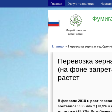
Главная
Услуги технологии
Нормат
Фумига
Мы работаем по
всей России
Главная
» Перевозка зерна и удобрени
Перевозка зерн
(на фоне запрет
растет
В феврале 2018 г. рост пере
составила 99,8 млн т (+3,9% 
млрд т-км (+3,7%). Возобнови