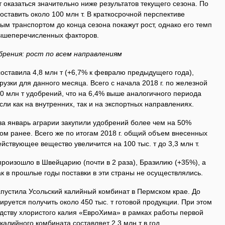
оказаться значительно ниже результатов текущего сезона. По
оставить около 100 млн т. В краткосрочной перспективе
м транспортом до конца сезона покажут рост, однако его темп
 вышеперечисленных факторов.
брения: рост по всем направлениям
оставила 4,8 млн т (+6,7% к февралю предыдущего года),
узки для данного месяца. Всего с начала 2018 г. по железной
0 млн т удобрений, что на 6,4% выше аналогичного периода
сли как на внутренних, так и на экспортных направлениях.
за январь аграрии закупили удобрений более чем на 50%
дом ранее. Всего же по итогам 2018 г. общий объем внесенных
йствующее вещество увеличится на 100 тыс. т до 3,3 млн т.
роизошло в Швейцарию (почти в 2 раза), Бразилию (+35%), а
ак в прошлые годы поставки в эти страны не осуществлялись.
пустила Усольский калийный комбинат в Пермском крае. До
ируется получить около 450 тыс. т готовой продукции. При этом
дству хлористого калия «ЕвроХима» в рамках работы первой
алийного комбината составляет 2,3 млн т в год.