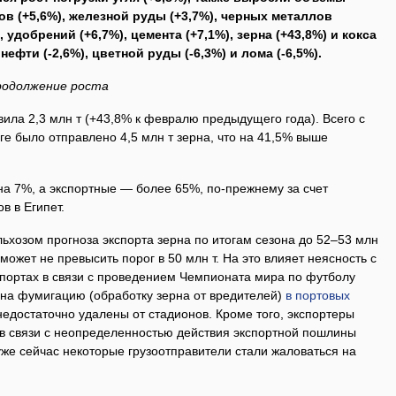
в (+5,6%), железной руды (+3,7%), черных металлов
, удобрений (+6,7%), цемента (+7,1%), зерна (+43,8%) и кокса
нефти (-2,6%), цветной руды (-6,3%) и лома (-6,5%).
родолжение роста
вила 2,3 млн т (+43,8% к февралю предыдущего года). Всего с
ге было отправлено 4,5 млн т зерна, что на 41,5% выше
на 7%, а экспортные — более 65%, по-прежнему за счет
в в Египет.
хозом прогноза экспорта зерна по итогам сезона до 52–53 млн
 может не превысить порог в 50 млн т. На это влияет неясность с
 портах в связи с проведением Чемпионата мира по футболу
м на фумигацию (обработку зерна от вредителей)
в портовых
 недостаточно удалены от стадионов. Кроме того, экспортеры
 в связи с неопределенностью действия экспортной пошлины
 уже сейчас некоторые грузоотправители стали жаловаться на