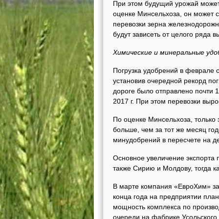
При этом будущий урожай может 
оценке Минсельхоза, он может с
перевозки зерна железнодорожны
будут зависеть от целого ряда
Химические и минеральные удо
Погрузка удобрений в феврале с
установив очередной рекорд погр
дороге было отправлено почти 1
2017 г. При этом перевозки выро
По оценке Минсельхоза, только 
больше, чем за тот же месяц го
минудобрений в пересчете на де
Основное увеличение экспорта п
также Сирию и Молдову, тогда к
В марте компания «ЕвроХим» за
конца года на предприятии план
мощность комплекса по произво
очереди на фабрике Усольского к