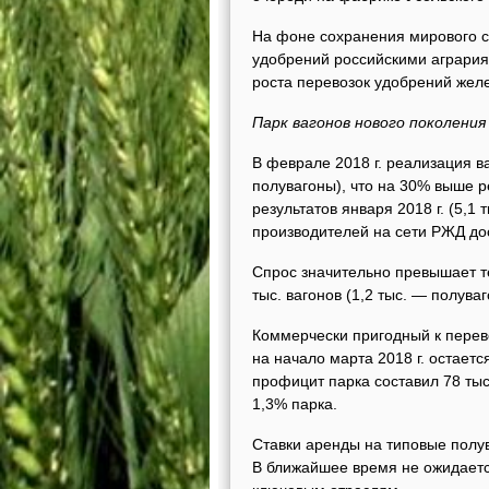
На фоне сохранения мирового с
удобрений российскими агрария
роста перевозок удобрений жел
Парк вагонов нового поколения
В феврале 2018 г. реализация ва
полувагоны), что на 30% выше ре
результатов января 2018 г. (5,1
производителей на сети РЖД дос
Спрос значительно превышает те
тыс. вагонов (1,2 тыс. — полуваг
Коммерчески пригодный к перево
на начало марта 2018 г. остаетс
профицит парка составил 78 тыс
1,3% парка.
Ставки аренды на типовые полув
В ближайшее время не ожидается