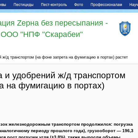
ивы
Пестициды
Пест-контроль
Фото
Профессионалам
Науч
ция Zерна без пересыпания -
ООО "НПФ "Скарабеи"
й ж/д транспортом (на фоне запрета на фумигацию в портах) растет
а и удобрений ж/д транспортом
а на фумигацию в портах)
возок железнодорожным транспортом продолжился: погрузка
к аналогичному периоду прошлого года), грузооборот — 196,3
лся рост погрузки угля (+3,8%), также выросли объемы