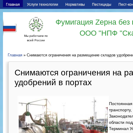
Главная
Услуги технологии
Нормативы
Пестициды
Пест-ко
Фумигация Zерна без 
ООО "НПФ "Ск
Мы работаем по
всей России
Главная
» Снимаются ограничения на размещение складов удобрени
Снимаются ограничения на р
удобрений в портах
Постоянная 
транспорту,
Законодате
области по
Терминал Ус