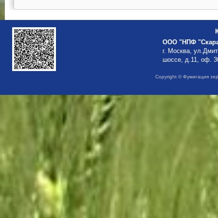
ООО "НПФ "Скар
г. Москва, ул.Дми
шоссе, д.11, оф. 3
Copyright © Фумигация зе