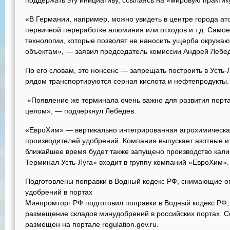
поддержать эту инициативу, ссылаясь на «мировую практик
«В Германии, например, можно увидеть в центре города ат
первичной переработке алюминия или отходов и т.д. Само
технологии, которые позволят не наносить ущерба окружа
объектам», — заявил председатель комиссии Андрей Лебед
По его словам, это нонсенс — запрещать построить в Усть-
рядом транспортируются серная кислота и нефтепродукты.
«Появление же терминала очень важно для развития порта
целом», — подчеркнул Лебедев.
«ЕвроХим» — вертикально интегрированная агрохимическа
производителей удобрений. Компания выпускает азотные 
ближайшее время будет также запущено производство ка
Терминал Усть-Луга» входит в группу компаний «ЕвроХим».
Подготовлены поправки в Водный кодекс РФ, снимающие о
удобрений в портах
Минпромторг РФ подготовил поправки в Водный кодекс РФ
размещение складов минудобрений в российских портах. С
размещен на портале regulation.gov.ru.