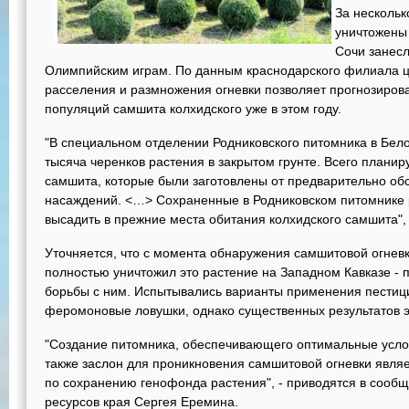
За нескольк
уничтожены 
Сочи занесл
Олимпийским играм. По данным краснодарского филиала ц
расселения и размножения огневки позволяет прогнозирова
популяций самшита колхидского уже в этом году.
"В специальном отделении Родниковского питомника в Бе
тысяча черенков растения в закрытом грунте. Всего планир
самшита, которые были заготовлены от предварительно о
насаждений. <…> Сохраненные в Родниковском питомнике 
высадить в прежние места обитания колхидского самшита", 
Уточняется, что с момента обнаружения самшитовой огневк
полностью уничтожил это растение на Западном Кавказе -
борьбы с ним. Испытывались варианты применения пестици
феромоновые ловушки, однако существенных результатов э
"Создание питомника, обеспечивающего оптимальные услов
также заслон для проникновения самшитовой огневки явля
по сохранению генофонда растения", - приводятся в сооб
ресурсов края Сергея Еремина.