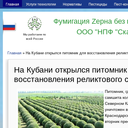
Главная
Услуги технологии
Нормативы
Пестициды
Пест-ко
Фумигация Zерна без 
ООО "НПФ "Ск
Мы работаем по
всей России
Главная
» На Кубани открылся питомник для восстановления релик
На Кубани открылся питомник
восстановления реликтового
Питомник, г
самшита кол
Северном Ка
уничтожен в
Краснодарс
вторник пре