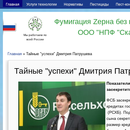
Главная
Услуги технологии
Нормативы
Пестициды
Пест-ко
Фумигация Zерна без 
ООО "НПФ "Ск
Мы работаем по
всей России
Главная
» Тайные "успехи" Дмитрия Патрушева
Тайные "успехи" Дмитрия Па
Показател
засекретит
ФСБ засекр
кредитах го
(РСХБ). По
сына секре
размер кре