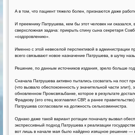
А в том, что пациент тяжело болен, признаются даже работ
И преемнику Патрушева, кем бы этот человек ни оказался,
сверхсложная задача: прикрыть спину сына секретаря Совб
«оздоровлению».
Именно с этой невеселой перспективой в администрации п
всего связывают новое назначение Патрушева, в шутку наз
Решение, по данным источников издания, зрело больше год
Сначала Патрушева активно пытались сосватать на пост п
(что вызвало обеспокоенность у значительной части элит),
обновленном Промсвязьбанке, которое в результате достало
Фрадкову (его отец возглавлял СВР, а ранее правительство)
Патрушева согласовали на должность сельхозминистра.
Однако даже такой вариант ротации поначалу вызвал обес
экспрессивный подход Патрушева к реализации государстве
вот лишь в начале мая было найдено изящное решение — н