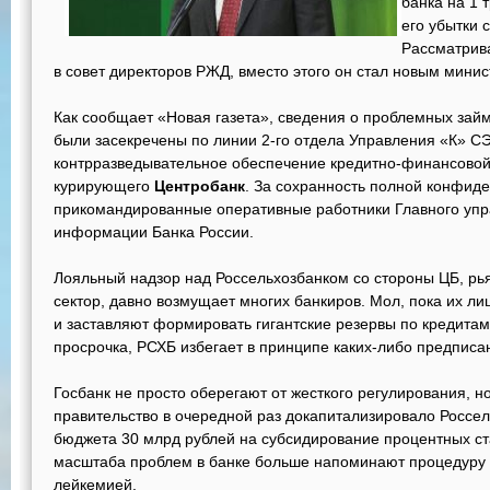
банка на 1 т
его убытки 
Рассматрив
в совет директоров РЖД, вместо этого он стал новым минис
Как сообщает «Новая газета», сведения о проблемных займ
были засекречены по линии 2-го отдела Управления «К» 
контрразведывательное обеспечение кредитно-финансовой
курирующего
Центробанк
. За сохранность полной конфид
прикомандированные оперативные работники Главного упр
информации Банка России.
Лояльный надзор над Россельхозбанком со стороны ЦБ, 
сектор, давно возмущает многих банкиров. Мол, пока их л
и заставляют формировать гигантские резервы по кредитам
просрочка, РСХБ избегает в принципе каких-либо предписа
Госбанк не просто оберегают от жесткого регулирования, н
правительство в очередной раз докапитализировало Россел
бюджета 30 млрд рублей на субсидирование процентных ст
масштаба проблем в банке больше напоминают процедуру
лейкемией.