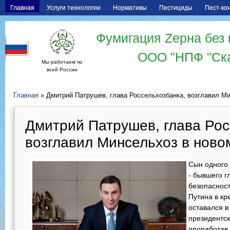
Главная
Услуги технологии
Нормативы
Пестициды
Пест-ко
Фумигация Zерна без 
ООО "НПФ "Ск
Мы работаем по
всей России
Главная
» Дмитрий Патрушев, глава Россельхозбанка, возглавил Ми
Дмитрий Патрушев, глава Рос
возглавил Минсельхоз в ново
Сын одного 
- бывшего г
безопаснос
Путина в кр
оставался в
президентск
проработав 