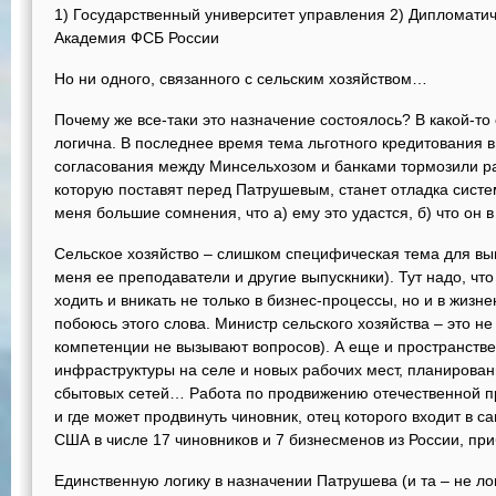
1) Государственный университет управления 2) Дипломати
Академия ФСБ России
Но ни одного, связанного с сельским хозяйством…
Почему же все-таки это назначение состоялось? В какой-т
логична. В последнее время тема льготного кредитования 
согласования между Минсельхозом и банками тормозили ра
которую поставят перед Патрушевым, станет отладка систем
меня большие сомнения, что а) ему это удастся, б) что он 
Сельское хозяйство – слишком специфическая тема для вы
меня ее преподаватели и другие выпускники). Тут надо, чт
ходить и вникать не только в бизнес-процессы, но и в жизн
побоюсь этого слова. Министр сельского хозяйства – это не
компетенции не вызывают вопросов). А еще и пространстве
инфраструктуры на селе и новых рабочих мест, планирован
сбытовых сетей… Работа по продвижению отечественной пр
и где может продвинуть чиновник, отец которого входит в 
США в числе 17 чиновников и 7 бизнесменов из России, пр
Единственную логику в назначении Патрушева (и та – не ло