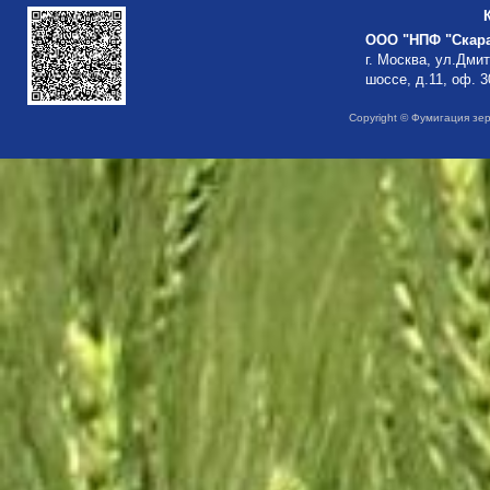
ООО "НПФ "Скар
г. Москва, ул.Дми
шоссе, д.11, оф. 3
Copyright © Фумигация зе