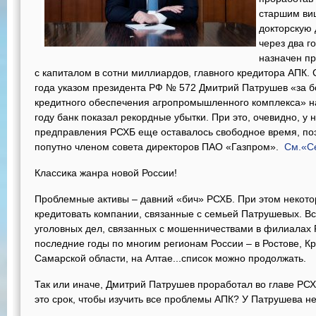
старшим виц
докторскую
через два 
назначен п
с капиталом в сотни миллиардов, главного кредитора АПК. С
года указом президента РФ № 572 Дмитрий Патрушев «за б
кредитного обеспечения агропромышленного комплекса» н
году банк показал рекордные убытки. При это, очевидно, у 
предправления РСХБ еще оставалось свободное время, поэ
попутно членом совета директоров ПАО «Газпром».
См.«С
Классика жанра новой России!
Проблемные активы – давний «бич» РСХБ. При этом некото
кредитовать компании, связанные с семьей Патрушевых. Вс
уголовных дел, связанных с мошенничествами в филиалах 
последние годы по многим регионам России – в Ростове, Кр
Самарской области, на Алтае...список можно продолжать.
Так или иначе, Дмитрий Патрушев проработал во главе РСХ
это срок, чтобы изучить все проблемы АПК? У Патрушева н