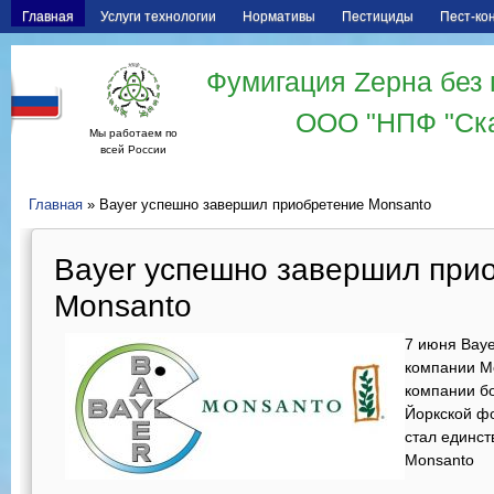
Главная
Услуги технологии
Нормативы
Пестициды
Пест-ко
Фумигация Zерна без 
ООО "НПФ "Ск
Мы работаем по
всей России
Главная
» Bayer успешно завершил приобретение Monsanto
Bayer успешно завершил при
Monsanto
7 июня Bay
компании M
компании бо
Йоркской фо
стал единс
Monsanto