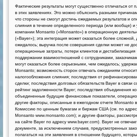
Фактические результаты могут существенно отличаться от 
в этих заявлениях. Это можно объяснить разными причинами
что стороны не смогут достичь ожидаемых результатов и о
слияния в течение определенного периода (или вообще) и
компании Monsanto («Monsanto») в операционную деятельнос
(«Bayer»); эта интеграция может оказаться более сложной,
ожидалось; выручка после совершения сделки может не до
операционные затраты, потери клиентов и дестабилизация 
поддержании взаимоотношений с сотрудниками, заказчикам
могут оказаться более серьезными, чем ожидалось; удержа
Monsanto; возможность сторон отвечать ожиданиям относит
налогообложения слияния; последствия от рефинансирован
сделки; последствия долговых обязательств Bayer в связи 
рейтинг задолженности Bayer; последствия объединения ко
объединенные будущие финансовые показатели, операцион
другие факторы, описанные в ежегодном отчете Monsanto 
Комиссию по ценным бумагам и биржам США (см. по адресу 
Monsanto www.monsanto.com); и другие факторы, рассмотре
на сайте Bayer по адресу www.bayer.com). Bayer не отвеча
документе, за исключением случаев, предусмотренных зако
полагаться на эти заявления в отношении будущего, которы