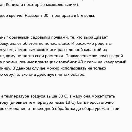
кая Коника и некоторые можжевельники).
вое крепче. Разводят 30 г препарата в 5 л воды.
льны" обычными садовыми почвами, те, кто выращивает
бику, знают об этом не понаслышке. И расхожие рецепты
уксусом, лимонным соком или разведенной кислотой из
те, кому не жалко свои растения. Подкисление же почвы серой
на промышленных плантациях голубики: 40 г серы на квадратный
иницу. В данном случае можно использовать не только
 серу, только она действует не так быстро.
ри температуре воздуха выше 30 С, в жару она может стать
году (дневная температура ниже 18 С) быть недостаточно
ок ожидания от последней обработки до сбора урожая - три