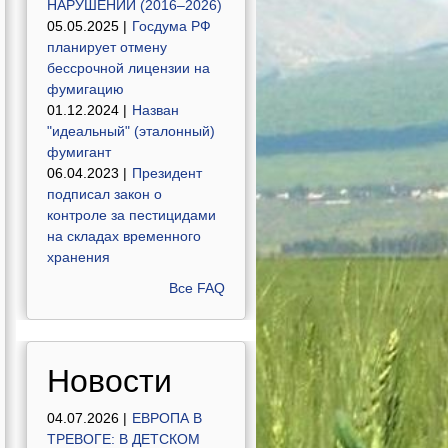
НАРУШЕНИЙ (2016–2026)
05.05.2025 |
Госдума РФ
планирует отмену
бессрочной лицензии на
фумигацию
01.12.2024 |
Назван
"идеальный" (эталонный)
фумигант
06.04.2023 |
Президент
подписал закон о
контроле за пестицидами
на складах временного
хранения
Все FAQ
Новости
04.07.2026 |
ЕВРОПА В
ТРЕВОГЕ: В ДЕТСКОМ