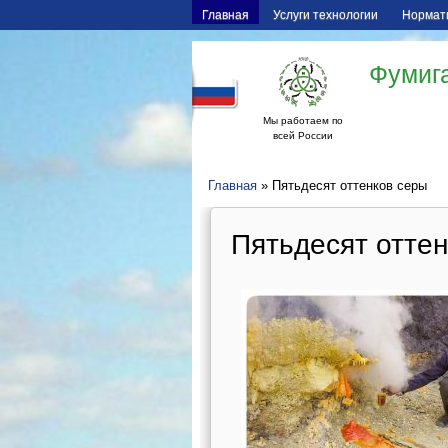
Главная
Услуги технологии
Нормат
Фумига
Мы работаем по
всей России
Главная
» Пятьдесят оттенков серы
Пятьдесят отте