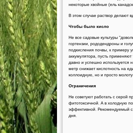
некоторые хвойные (ель канадс
В этом случае раствор делают вд
Чтобы было кисло
Не все садовые культуры "дово
гортензии, рододендроны и голу
подкисления почвы, к примеру 
аккумулятора, пусть применяют 
давно и успешно используется 
метр снижает кислотность на ед
коллоидную, но и просто молотую
Ограничения
Не советуют работать с серой п
фитотоксичной. А в холодную по
эффективной. Рекомендуемый ср
дня.