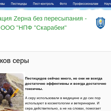
ивы
Пестициды
Пест-контроль
Фото
Профессионалам
Науч
ция Zерна без пересыпания -
ООО "НПФ "Скарабеи"
нков серы
Пестицидов сейчас много, но они не всегда
достаточно эффективны и всегда достаточно
токсичны.
А серу использовали в медицине и до сих пор
используют в косметологии и ветеринарии. И
сера действительно, а не на словах, помогает