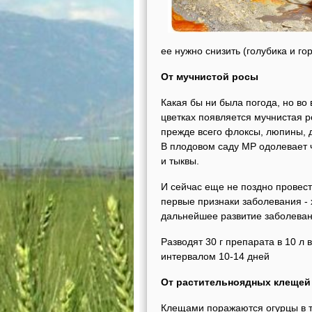
ее нужно снизить (голубика и гор
От мучнистой росы
Какая бы ни была погода, но во 
цветках появляется мучнистая р
прежде всего флоксы, люпины, д
В плодовом саду МР одолевает ч
и тыквы.
И сейчас еще не поздно провест
первые признаки заболевания -
дальнейшее развитие заболеван
Разводят 30 г препарата в 10 л
интервалом 10-14 дней
От растительноядных клещей
Клещами поражаются огурцы в т