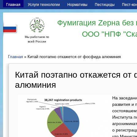
Главная
Услуги технологии
Нормативы
Пестициды
Пест-ко
Фумигация Zерна без 
ООО "НПФ "Ск
Мы работаем по
всей России
Главная
» Китай поэтапно откажется от фосфида алюминия
Китай поэтапно откажется от
алюминия
На заседан
развития и 
состоявшему
Института п
агрохимикат
о регистрац
что Министе