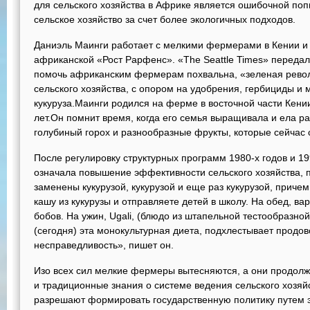
для сельского хозяйства в Африке является ошибочной по
сельское хозяйство за счет более экологичных подходов.
Даниэль Маинги работает с мелкими фермерами в Кении и
африканской «Рост Рарфенс». «The Seattle Times» передала 
помочь африканским фермерам похвальна, «зеленая рево
сельского хозяйства, с опором на удобрения, гербициды и 
кукуруза.Маинги родился на ферме в восточной части Кении
лет.Он помнит время, когда его семья выращивала и ела раз
голубиный горох и разнообразные фрукты, которые сейчас 
После регулировку структурных программ 1980-х годов и 1
означала повышение эффективности сельского хозяйства, п
заменены кукурузой, кукурузой и еще раз кукурузой, приче
кашу из кукурузы и отправляете детей в школу. На обед, ва
бобов. На ужин, Ugali, (блюдо из штапельной тестообразной 
(сегодня) эта монокультурная диета, подхлестывает продов
несправедливость», пишет он.
Изо всех сил мелкие фермеры вытесняются, а они продол
и традиционные знания о системе ведения сельского хозяй
разрешают формировать государственную политику путем э