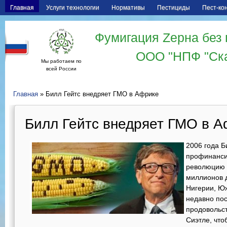
Главная
Услуги технологии
Нормативы
Пестициды
Пест-ко
Фумигация Zерна без 
ООО "НПФ "Ск
Мы работаем по
всей России
Главная
» Билл Гейтс внедряет ГМО в Африке
Билл Гейтс внедряет ГМО в 
2006 года Б
профинанси
революцию 
миллионов 
Нигерии, Ю
недавно по
продовольс
Сиэтле, что