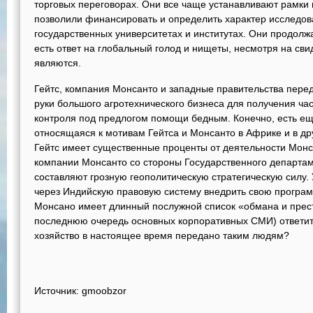
торговых переговорах. Они все чаще устанавливают рамки 
позволили финансировать и определить характер исследо
государственных университетах и институтах. Они продолж
есть ответ на глобальный голод и нищеты, несмотря на сви
являются.
Гейтс, компания Монсанто и западные правительства перед
руки большого агротехнического бизнеса для получения ча
контроля под предлогом помощи бедным. Конечно, есть ещ
относящаяся к мотивам Гейтса и Монсанто в Африке и в др
Гейтс имеет существенные проценты от деятельности Монс
компании Монсанто со стороны Государственного департам
составляют грозную геополитическую стратегическую силу. 
через Индийскую правовую систему внедрить свою программ
Монсано имеет длинный послужной список «обмана и престу
последнюю очередь основных корпоративных СМИ) ответить
хозяйство в настоящее время передано таким людям?
Источник: gmoobzor