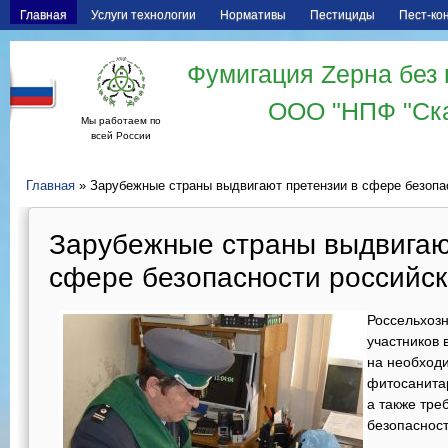
Главная
Услуги технологии
Нормативы
Пестициды
Пест-ко
Фумигация Zерна без 
ООО "НПФ "Ск
Мы работаем по
всей России
Главная
» Зарубежные страны выдвигают претензии в сфере безопас
Зарубежные страны выдвигаю
сфере безопасности российск
Россельхоз
участников
на необход
фитосанита
а также тре
безопасност