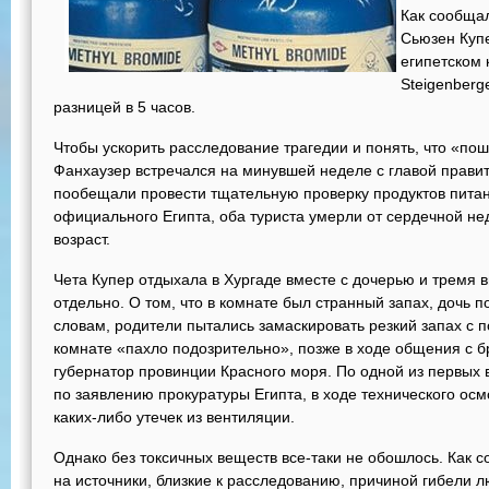
Как сообщал
Сьюзен Купе
египетском 
Steigenberge
разницей в 5 часов.
Чтобы ускорить расследование трагедии и понять, что «пош
Фанхаузер встречался на минувшей неделе с главой правит
пообещали провести тщательную проверку продуктов питани
официального Египта, оба туриста умерли от сердечной не
возраст.
Чета Купер отдыхала в Хургаде вместе с дочерью и тремя 
отдельно. О том, что в комнате был странный запах, дочь 
словам, родители пытались замаскировать резкий запах с
комнате «пахло подозрительно», позже в ходе общения с б
губернатор провинции Красного моря. По одной из первых в
по заявлению прокуратуры Египта, в ходе технического ос
каких-либо утечек из вентиляции.
Однако без токсичных веществ все-таки не обошлось. Как
на источники, близкие к расследованию, причиной гибели 