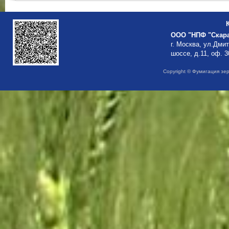
ООО "НПФ "Скар
г. Москва, ул.Дми
шоссе, д.11, оф. 3
Copyright © Фумигация зе