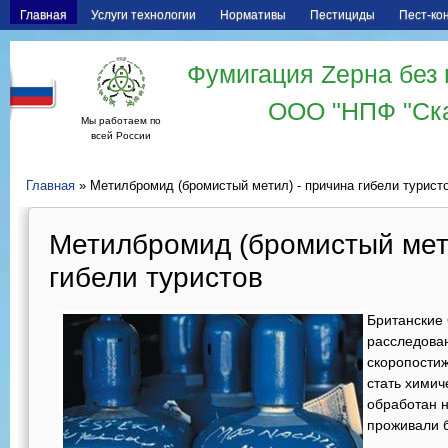
Главная
Услуги технологии
Нормативы
Пестициды
Пест-ко
Фумигация Zерна без 
ООО "НПФ "Ск
Мы работаем по
всей России
Главная
» Метилбромид (бромистый метил) - причина гибели турист
Метилбромид (бромистый мети
гибели туристов
Британские 
расследован
скоропости
стать химич
обработан н
проживали 