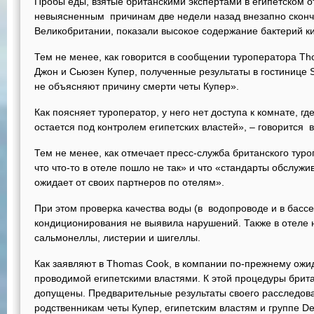
Пробы еды, взятые британскими экспертами в египетском от
невыясненным причинам две недели назад внезапно сконч
Великобритании, показали высокое содержание бактерий к
Тем не менее, как говорится в сообщении туроператора Th
Джон и Сьюзен Купер, полученные результаты в гостинице 
не объясняют причину смерти четы Купер».
Как поясняет туроператор, у него нет доступа к комнате, г
остается под контролем египетских властей», – говорится
Тем не менее, как отмечает пресс-служба британского туроп
что что-то в отеле пошло не так» и что «стандарты обслужи
ожидает от своих партнеров по отелям».
При этом проверка качества воды (в водопроводе и в бассе
кондиционирования не выявила нарушений. Также в отеле 
сальмонеллы, листерии и шигеллы.
Как заявляют в Thomas Cook, в компании по-прежнему ожид
проводимой египетскими властями. К этой процедуры брит
допущены. Предварительные результаты своего расследов
родственникам четы Купер, египетским властям и группе Deu