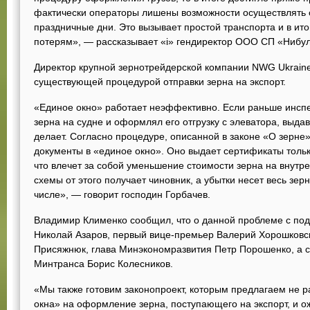
фактически операторы лишены возможности осуществлять о
праздничные дни. Это вызывает простой транспорта и в ито
потерям», — рассказывает «і» гендиректор ООО СП «Нибул
Директор крупной зернотрейдерской компании NWG Ukrain
существующей процедурой отправки зерна на экспорт.
«Единое окно» работает неэффективно. Если раньше инспе
зерна на судне и оформлял его отгрузку с элеватора, выдав
делает. Согласно процедуре, описанной в законе «О зерне»
документы в «единое окно». Оно выдает сертификаты тольк
что влечет за собой уменьшение стоимости зерна на внут
схемы от этого получает чиновник, а убытки несет весь зер
числе», — говорит господин Горбачев.
Владимир Клименко сообщил, что о данной проблеме с под
Николай Азаров, первый вице-премьер Валерий Хорошковс
Присяжнюк, глава Минэкономразвития Петр Порошенко, а с
Минтранса Борис Колесников.
«Мы также готовим законопроект, которым предлагаем не 
окна» на оформление зерна, поступающего на экспорт, и о