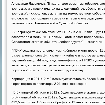
Александр Лавринчук. "В настоящее время мы обеспечивае
зерновых, и в наших планах на следующий год обеспечить 
зерновых", - сказал он, выступая на торжественном собран
его словам, корпорация намерена в первую очередь увели
терминалов в Николаевской и Одесской областях.
А.Лавринчук также отметил, что ГПЗКУ в 2012 г. планируе
элеваторов и мельниц. "Первым шагом в этом направлении
Севастопольского комбината хлебопродуктов", - сказал он.
ГПЗКУ создана постановлением Кабинета министров от 11 ав
разветвленная сеть филиалов - линейные и портовые элев
крупяной завод. 44 подразделения-филиала ГПЗКУ суммарн
зерновых, в том числе суммарные мощности по перевалке н
портов – 2,38 млн. тонн зерновых грузов в год.
Корпорация в 2011/12 МГ планирует заготовить более 3 млн
через портовые элеваторы 2,21 млн. тонн зерна.
В Винницкой области в 2012 г. будет введено в эксплуатац
В Винницкой области в 2012 г. будет введено в эксплуата
422,5 тыс. тонн. Об этом на брифинге 19 января заявил п