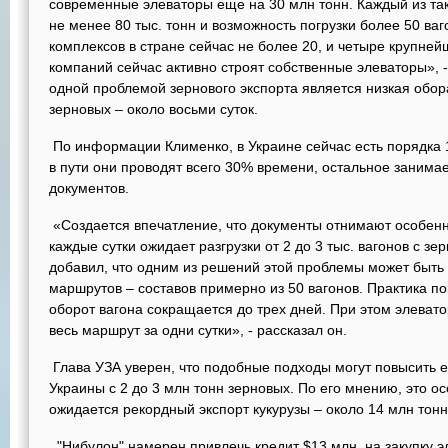
современные элеваторы еще на 30 млн тонн. Каждый из та
не менее 80 тыс. тонн и возможность погрузки более 50 ваг
комплексов в стране сейчас не более 20, и четыре крупне
компаний сейчас активно строят собственные элеваторы», -
одной проблемой зернового экспорта является низкая обор
зерновых – около восьми суток.
По информации Клименко, в Украине сейчас есть порядка 1
в пути они проводят всего 30% времени, остальное занима
документов.
«Создается впечатление, что документы отнимают особенно
каждые сутки ожидает разгрузки от 2 до 3 тыс. вагонов с зе
добавил, что одним из решений этой проблемы может быт
маршрутов – составов примерно из 50 вагонов. Практика по
оборот вагона сокращается до трех дней. При этом элевато
весь маршрут за одни сутки», - рассказал он.
Глава УЗА уверен, что подобные подходы могут повысить 
Украины с 2 до 3 млн тонн зерновых. По его мнению, это ос
ожидается рекордный экспорт кукурузы – около 14 млн тонн
"Нибулон" намерен привлечь кредит $13 млн. на закупку 