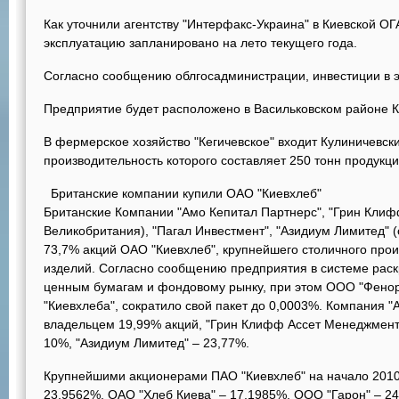
Как уточнили агентству "Интерфакс-Украина" в Киевской ОГ
эксплуатацию запланировано на лето текущего года.
Согласно сообщению облгосадминистрации, инвестиции в э
Предприятие будет расположено в Васильковском районе К
В фермерское хозяйство "Кегичевское" входит Кулиничевск
производительность которого составляет 250 тонн продукции
Британские компании купили ОАО "Киевхлеб"
Британские Компании "Амо Кепитал Партнерс", "Грин Клиф
Великобритания), "Пагал Инвестмент", "Азидиум Лимитед" (
73,7% акций ОАО "Киевхлеб", крупнейшего столичного про
изделий. Согласно сообщению предприятия в системе ра
ценным бумагам и фондовому рынку, при этом ООО "Фенор
"Киевхлеба", сократило свой пакет до 0,0003%. Компания "
владельцем 19,99% акций, "Грин Клифф Ассет Менеджмент"
10%, "Азидиум Лимитед" – 23,77%.
Крупнейшими акционерами ПАО "Киевхлеб" на начало 2010 
23,9562%, ОАО "Хлеб Киева" – 17,1985%, ООО "Гарон" – 2