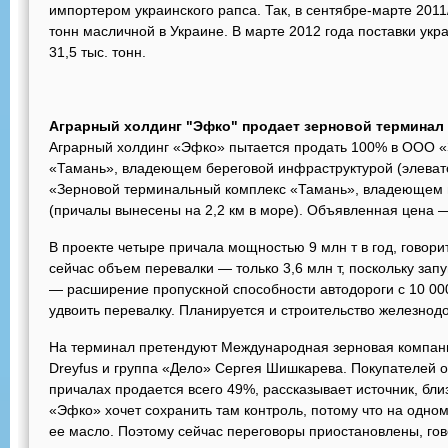
импортером украинского рапса. Так, в сентябре-марте 2011/
тонн масличной в Украине. В марте 2012 года поставки укр
31,5 тыс. тонн.
Аграрный холдинг "Эфко" продает зерновой терминал
Аграрный холдинг «Эфко» пытается продать 100% в ООО 
«Тамань», владеющем береговой инфраструктурой (элевато
«Зерновой терминальный комплекс «Тамань», владеющем 
(причалы вынесены на 2,2 км в море). Объявленная цена 
В проекте четыре причала мощностью 9 млн т в год, говори
сейчас объем перевалки — только 3,6 млн т, поскольку за
— расширение пропускной способности автодороги с 10 000 д
удвоить перевалку. Планируется и строительство железнод
На терминал претендуют Международная зерновая компания
Dreyfus и группа «Дело» Сергея Шишкарева. Покупателей о
причалах продается всего 49%, рассказывает источник, бли
«Эфко» хочет сохранить там контроль, потому что на одно
ее масло. Поэтому сейчас переговоры приостановлены, го