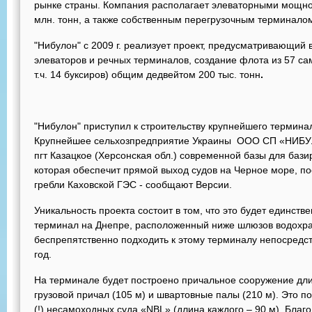
рынке страны. Компания располагает элеваторными мощн
млн. тонн, а также собственным перегрузочным терминалом
"Нибулон" с 2009 г. реализует проект, предусматривающий 
элеваторов и речных терминалов, создание флота из 57 са
т.ч. 14 буксиров) общим дедвейтом 200 тыс. тонн
.
"Нибулон" приступил к строительству крупнейшего термина
Крупнейшее сельхозпредприятие Украины ООО СП «НИБУЛО
пгт Казацкое (Херсонская обл.) современной базы для баз
которая обеспечит прямой выход судов на Черное море, по
гребли Каховской ГЭС - сообщают Версии.
Уникальность проекта состоит в том, что это будет единст
терминал на Днепре, расположенный ниже шлюзов водохра
беспрепятственно подходить к этому терминалу непосредст
год.
На терминале будет построено причальное сооружение дли
грузовой причал (105 м) и швартовные палы (210 м). Это 
(!) несамоходных суда «NBL» (длина каждого – 90 м). Благ