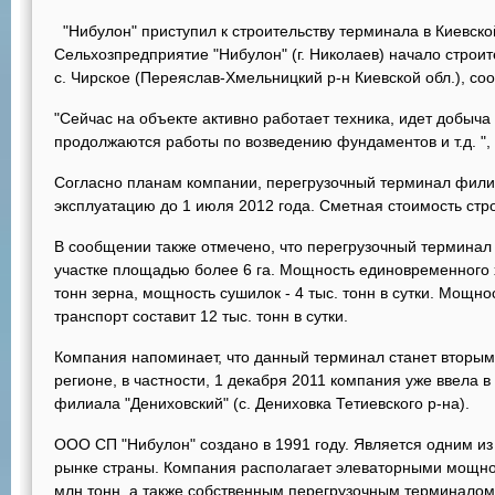
"Нибулон" приступил к строительству терминала в Киевско
Сельхозпредприятие "Нибулон" (г. Николаев) начало строит
с. Чирское (Переяслав-Хмельницкий р-н Киевской обл.), со
"Сейчас на объекте активно работает техника, идет добыча
продолжаются работы по возведению фундаментов и т.д. ", 
Согласно планам компании, перегрузочный терминал филиа
эксплуатацию до 1 июля 2012 года. Сметная стоимость стро
В сообщении также отмечено, что перегрузочный терминал
участке площадью более 6 га. Мощность единовременного 
тонн зерна, мощность сушилок - 4 тыс. тонн в сутки. Мощн
транспорт составит 12 тыс. тонн в сутки.
Компания напоминает, что данный терминал станет вторы
регионе, в частности, 1 декабря 2011 компания уже ввела 
филиала "Дениховский" (с. Дениховка Тетиевского р-на).
ООО СП "Нибулон" создано в 1991 году. Является одним и
рынке страны. Компания располагает элеваторными мощн
млн тонн, а также собственным перегрузочным терминалом