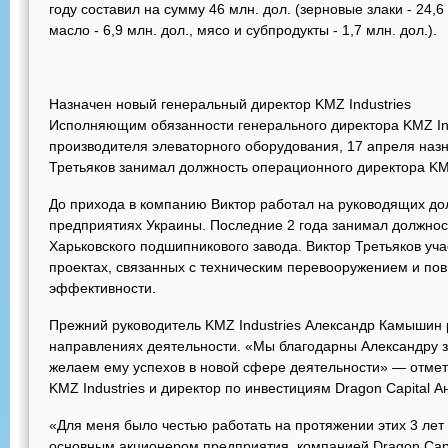
году составил на сумму 46 млн. дол. (зерновые злаки - 24,6 
масло - 6,9 млн. дол., мясо и субпродукты - 1,7 млн. дол.).
Назначен новый генеральный директор KMZ Industries
Исполняющим обязанности генерального директора KMZ Ind
производителя элеваторного оборудования, 17 апреля назн
Третьяков занимал должность операционного директора KMZ 
До прихода в компанию Виктор работал на руководящих д
предприятиях Украины. Последние 2 года занимал должнос
Харьковского подшипникового завода. Виктор Третьяков уч
проектах, связанных с техническим перевооружением и п
эффективности.
Прежний руководитель KMZ Industries Александр Камышин 
направлениях деятельности. «Мы благодарны Александру за
желаем ему успехов в новой сфере деятельности» — отмет
KMZ Industries и директор по инвестициям Dragon Capital А
«Для меня было честью работать на протяжении этих 3 лет н
основным акционером предприятия, компанией Dragon Capi