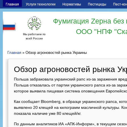
Главная
Услуги технологии
Нормативы
Пестициды
Пест-ко
Фумигация Zерна без 
ООО "НПФ "Ск
Мы работаем по
всей России
Главная
» Обзор агроновостей рынка Украины
Обзор агроновостей рынка У
Польша забраковала украинский рапс из-за заражения вре
Польша отказалась от партии украинского рапса из-за за
которое выявила пищевая система оповещения Европейско
Как сообщает Bloomberg, в образце украинского рапса, ко
выявлено 20 клещей на килограмм масличной культуры. Кон
показала наличие уже 80 клещей/кг.
По данным аналитиков ИА «АПК-Информ», в текущем сезо