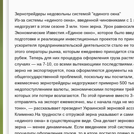
Зернотрейдеры недовольны системой "единого окна"
Из-за системы «единого окна», введенной чиновниками с 1 
недогрузят в этом сезоне 3 млн. тонн зерна. Урон равносил
Экономические Известия.«Единое окно», которое было введе
подготовке и реализации инвестиционных проектов по прин
ускорителя предпринимательской деятельности стало ее т
этого операторы рынка, которым ежедневно приходится ста
рубеж. Теперь для них процедура оформления груза растяги
случаях — на 7-10, со всеми вытекающими последствиями.«В
зерно не экспортируется, пока оформляются документы на 
общегосударственной проблемой, поскольку мы посчитали, 
ежемесячно зернотрейдеры недогружают примерно 500 тыс
недопоступлением валюты, экономическими потерями трей
которых эти потери возлагаются. По этой причине вместо 3
отправлять на экспорт ежемесячно, мы с начала года не мо
тонн», — рассказывает президент Украинской зерновой ас
Клименко.На трудности с отгрузкой зерна указывают и сам
«единого окна» в существующем виде. Она делает зерново
зерна — менее динамичным. Если введением этой системы 
процедуру оформления грузов, то в итоге достигло прямо п