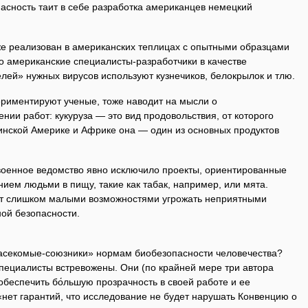
пасность таит в себе разработка американцев немецкий
же реализован в американских теплицах с опытными образцами
что американские специалисты-разработчики в качестве
лей» нужных вирусов используют кузнечиков, белокрылок и тлю.
ериментируют ученые, тоже наводит на мысли о
ии работ: кукуруза — это вид продовольствия, от которого
инской Америке и Африке она — один из основных продуктов
 военное ведомство явно исключило проекты, ориентированные
ием людьми в пищу, такие как табак, например, или мята.
т слишком малыми возможностями угрожать неприятными
ой безопасности.
асекомые-союзники» нормам биобезопасности человечества?
 специалисты встревожены. Они (по крайней мере три автора
обеспечить бо́льшую прозрачность в своей работе и ее
 «нет гарантий, что исследование не будет нарушать Конвенцию о