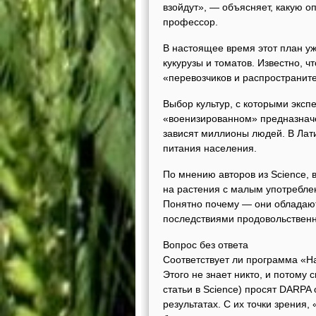
взойдут», — объясняет, какую о
профессор.
В настоящее время этот план у
кукурузы и томатов. Известно, 
«перевозчиков и распространите
Выбор культур, с которыми эксп
«военизированном» предназначен
зависят миллионы людей. В Лат
питания населения.
По мнению авторов из Science,
на растения с малым употреблен
Понятно почему — они обладаю
последствиями продовольственн
Вопрос без ответа
Соответствует ли программа «Н
Этого не знает никто, и потому
статьи в Science) просят DARPA 
результатах. С их точки зрения,