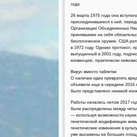
года.
26 марта 1975 года она вступила
присоединившиеся к ней, пере
Организации Объединенных Нац
принявшими на себя обязательст
биологическое оружие. США ра
в 1972 году. Однако протокол,
выпущенный в 2001 году, подпи
конвенцию, практически невозм
Вирус вместо таблетки
О наличии идеи превратить вре
объявили еще в середине 2016 г
было представлено никакой конкр
Работы начались летом 2017 год
были распределены между четы
— используя возможности науки,
генетической модификации живы
генетические изменения в культу
уже высажены на больших площ