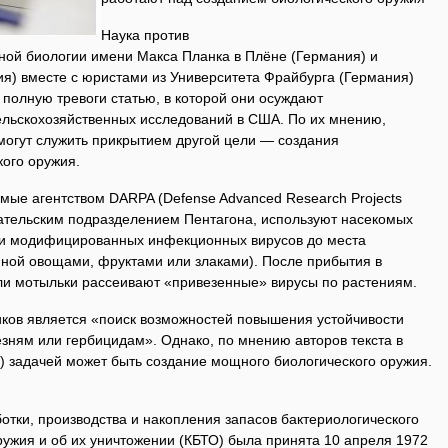
Наука против
ной биологии имени Макса Планка в Плёне (Германия) и
я) вместе с юристами из Университета Фрайбурга (Германия)
 полную тревоги статью, в которой они осуждают
льскохозяйственных исследований в США. По их мнению,
огут служить прикрытием другой цели — создания
кого оружия.
ые агентством DARPA (Defense Advanced Research Projects
ательским подразделением Пентагона, используют насекомых
ки модифицированных инфекционных вирусов до места
нной овощами, фруктами или злаками). После прибытия в
или мотыльки рассеивают «привезенные» вирусы по растениям.
ов является «поиск возможностей повышения устойчивости
лезням или гербицидам». Однако, по мнению авторов текста в
) задачей может быть создание мощного биологического оружия.
тки, производства и накопления запасов бактериологического
оружия и об их уничтожении (КБТО) была принята 10 апреля 1972