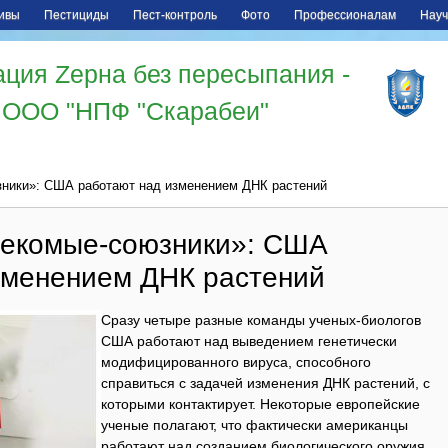
ивы
Пестициды
Пест-контроль
Фото
Профессионалам
Науч
ция Zерна без пересыпания -
ООО "НПФ "Скарабеи"
ники»: США работают над изменением ДНК растений
секомые-союзники»: США
зменением ДНК растений
Сразу четыре разные команды ученых-биологов
США работают над выведением генетически
модифицированного вируса, способного
справиться с задачей изменения ДНК растений, с
которыми контактирует. Некоторые европейские
ученые полагают, что фактически американцы
работают над созданием биологического оружия