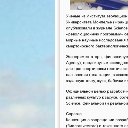
Ученые из Института эволюцион
Университета Монпелье (Франци
опубликовали в журнале Science
«революционную программу» се
мирные научные исследования м
смертоносного бактериологичес
Экспериментаторы, финансируем
Agency), продвинутым исследов
для транспортировки генетичес
назначения (плантации, засаже
заданную точку, жуки, бабочки 
Официальной целью разработчик
различных культур к засухе, бо
Science, финальной (и реальной
Справка
Конвенция о запрещении разрабо
(биологического) и токсинного 