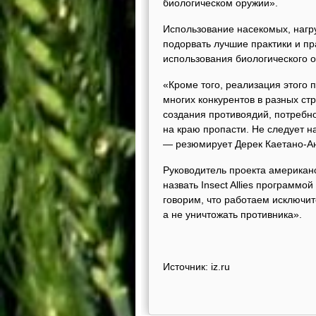
биологическом оружии».
Использование насекомых, наг
подорвать лучшие практики и пр
использования биологического о
«Кроме того, реализация этого 
многих конкурентов в разных с
создания противоядий, потребно
на краю пропасти. Не следует н
— резюмирует Дерек Каетано-А
Руководитель проекта американс
назвать Insect Allies программо
говорим, что работаем исключит
а не уничтожать противника».
Источник: iz.ru