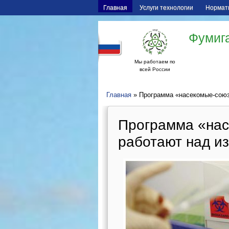
Главная
Услуги технологии
Нормат
Фумига
Мы работаем по
всей России
Главная
» Программа «насекомые-союз
Программа «на
работают над и