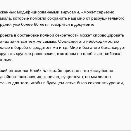
руженных модифицированными вирусами, «может серьезно
авила, которые помогли сохранить наш мир от разрушительного
ружия уже более 60 лет», говорится в документе.
проекта в обстановке полной секретности может спровоцировать
транах заняться тем же самым. Объясняя это необходимостью
стью в борьбе с вредителями и т.д. Мир и без этого балансирует
арушать хрупкое равновесие, в котором он пребывает сейчас»,
нольес.
кий энтомолог Блейк Блекстайн признает, что «искушение
й двойного назначения, конечно, существует, но мы честно
ельно для того, чтобы в будущем легче было сохранять урожаи,