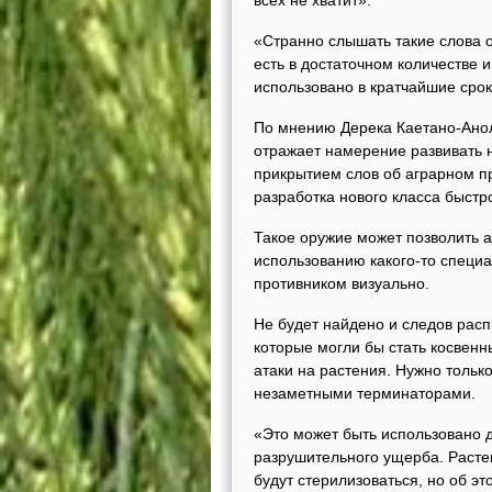
всех не хватит».
«Странно слышать такие слова о
есть в достаточном количестве 
использовано в кратчайшие срок
По мнению Дерека Каетано-Анол
отражает намерение развивать н
прикрытием слов об аграрном п
разработка нового класса быст
Такое оружие может позволить а
использованию какого-то специ
противником визуально.
Не будет найдено и следов расп
которые могли бы стать косвен
атаки на растения. Нужно тольк
незаметными терминаторами.
«Это может быть использовано 
разрушительного ущерба. Растен
будут стерилизоваться, но об эт