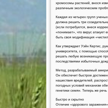
хромосомы растений, внося изме
различным экологическим проб
Каждая из четырех групп учены
должна решить три созидательн
(если потребуется, внеся коррек
«понимает», что вирус атакует 
быть своя модификация «чисти
Как утверждает Уэйн Кертис, ру
университета, с помощью спосо
решать любую возникающую пробл
последствиями избыточных дожде
Метод, разрабатываемый амери
Он обеспечит быстрое достижен
нашествия вредителей, распрос
погодных условий механизм обе
генетики семян. Теперь же реч
Быстро и скрытно
Отличие «здорового заражения»