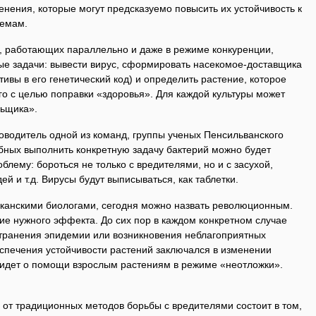
нения, которые могут предсказуемо повысить их устойчивость к
лемам.
х, работающих параллельно и даже в режиме конкуренции,
ые задачи: вывести вирус, сформировать насекомое-доставщика
тивы в его генетический код) и определить растение, которое
его с целью поправки «здоровья». Для каждой культуры может
льщика».
ководитель одной из команд, группы ученых Пенсильванского
бных выполнить конкретную задачу бактерий можно будет
ему: бороться не только с вредителями, но и с засухой,
й и т.д. Вирусы будут выписываться, как таблетки.
канскими биологами, сегодня можно назвать революционным.
ие нужного эффекта. До сих пор в каждом конкретном случае
транения эпидемии или возникновения неблагоприятных
спечения устойчивости растений заключался в изменении
ь идет о помощи взрослым растениям в режиме «неотложки».
 от традиционных методов борьбы с вредителями состоит в том,