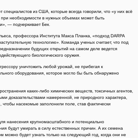
т специалистов из США, которые всегда говорили, что «у них всё
и при необходимости в нужных объемах может быть
и», — подчеркивает Бек.
ьеса, профессора Института Макса Планка, «подход DARPA
аступательную технологию». Команда ученых считает, что под
редназначении будущих открытий на самом деле ведется
родействующего биологического оружия.
грессору уничтожить любой урожай, не прибегая к
ального оборудования, которое могло бы быть обнаружено
ространения каких-либо химических веществ, токсичных агентов,
ными доказательствами намеренной, не природного характера,
о, чтобы насекомые заполонили поле, став фактически
для нанесения крупномасштабного и потенциально
ия будут умирать в силу естественных причин. А их семена
ом можно будет узнать только на следующий год, когда они не