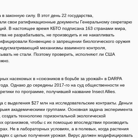
 в законную силу. В этот день 22 государства,
дали свои ратификационные документы Генеральному секретарю
ий. В настоящее время КБТО подписана 163 странами мира,
ва не разрабатывать, не производить и не накапливать
тифицировали Конвенцию о запрещении биологического оружия
 предусматривающий механизмы взаимного контроля,
сывать не стали. Поэтому проверить, исполняют ли США
ожно.
дных насекомых в «союзников в борьбе за урожай» в DARPA
ода. Однако до середины 2017-го на суд общественности не
етики по программе, получившей название Insect Allies.
а с выделения $27 млн на исследовательские контракты. Деньги
рьмя академическими группами. Основная задача эксперимента
 создать технологию горизонтальной экологической
х организмов, чтобы с их помощью впоследствии производить
рах. Не в лабораторных условиях, а в полевых, когда растения
адях с целью получения урожая. Вирус должен модифицировать