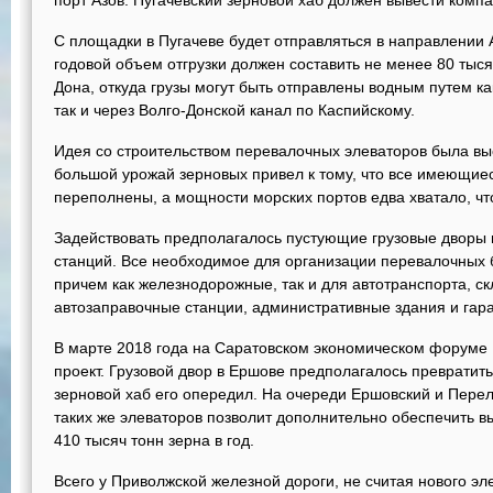
порт Азов. Пугачевский зерновой хаб должен вывести комп
С площадки в Пугачеве будет отправляться в направлении А
годовой объем отгрузки должен составить не менее 80 тыся
Дона, откуда грузы могут быть отправлены водным путем 
так и через Волго-Донской канал по Каспийскому.
Идея со строительством перевалочных элеваторов была выс
большой урожай зерновых привел к тому, что все имеющиес
переполнены, а мощности морских портов едва хватало, ч
Задействовать предполагалось пустующие грузовые дворы 
станций. Все необходимое для организации перевалочных 
причем как железнодорожные, так и для автотранспорта, ск
автозаправочные станции, административные здания и гар
В марте 2018 года на Саратовском экономическом форуме
проект. Грузовой двор в Ершове предполагалось превратить
зерновой хаб его опередил. На очереди Ершовский и Пере
таких же элеваторов позволит дополнительно обеспечить в
410 тысяч тонн зерна в год.
Всего у Приволжской железной дороги, не считая нового эл