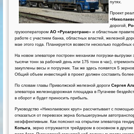
путях.
Проект реа
«Николаев
дорогой,
Ро
грузооператором
АО «Русагротранс
» и областным правит
работе с участием банка, областных властей, железной дор
мае этого года. Планируется возвести несколько подобных
На новом элеваторе построен механизм погрузки-выгрузки 
тысячи тонн за рабочий день или 175 тонн в час), отремо
закуплены весы и погрузчик. Так же здесь появятся 5 зерно
Общий объем инвестиций в проект должен составить более
По словам главы Приволжской железной дороги
Сергея Ал
элеватора железнодорожная площадка в Пугачеве бездейст
в оборот и будет приносить прибыль.
Руководство «Николаевских круп» рассчитывает с помощью
отказаться от перевозок зерна большегрузным автотранспо
неэффективным. Как пояснил на открытии элеватора генд
Копыга
, зерно отгружается трейдером в основном в другие