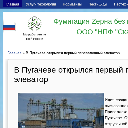
Главная
Услуги технологии
Нормативы
Пестициды
Пест-ко
Фумигация Zерна без 
ООО "НПФ "Ск
Мы работаем по
всей России
Главная
» В Пугачеве открылся первый перевалочный элеватор
В Пугачеве открылся первый
элеватор
Идея созда
высказанная
Приволжской
Пугачеве. О
отгрузочно