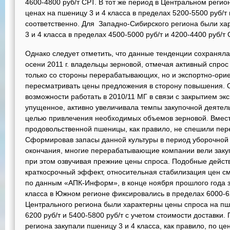
4600-4800 руб/т СРТ. В тот же период в Центральном реги
ценах на пшеницу 3 и 4 класса в пределах 5200-5500 руб/т 
соответственно. Для Западно-Сибирского региона были 
3 и 4 класса в пределах 4500-5000 руб/т и 4200-4400 руб/т 
Однако следует отметить, что данные тенденции сохраняла
осени 2011 г. владельцы зерновой, отмечая активный спро
только со стороны перерабатывающих, но и экспортно-ори
пересматривать цены предложения в сторону повышения. О
возможности работать в 2010/11 МГ в связи с закрытием экс
упущенное, активно увеличивала темпы закупочной деятел
целью привлечения необходимых объемов зерновой. Вместе
продовольственной пшеницы, как правило, не спешили пер
Сформировав запасы данной культуры в период уборочной 
окончания, многие перерабатывающие компании вели заку
при этом озвучивая прежние цены спроса. Подобные дейст
краткосрочный эффект, относительная стабилизация цен с
по данным «АПК-Информ», в конце ноября прошлого года з
класса в Южном регионе фиксировались в пределах 6000-62
Центрального региона были характерны цены спроса на пше
6200 руб/т и 5400-5800 руб/т с учетом стоимости доставки
региона закупали пшеницу 3 и 4 класса, как правило, по це