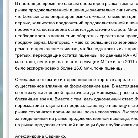
В настоящее время, по словам операторов рынка, темпы то
рынке продовольственной пшеницы значительно снизились.
что большинство операторов рынка ожидают снижения цен 
первых, количество предложений продовольственной пшени
проблема качества зерна остается достаточно острой. Мно
необходимость в пополнении оборотных средств для прове
продажи зерна. Во-вторых, к маю т.г. большинство зерновы
ремонт и проведение зачистки, чтобы подготовить их к прие
третьих, переходящие остатки пшеницы, по данным ИА «А
млн. тонн, несмотря на то, что в текущем МГ (с июля 2011 г
было экспортировано более 16,0 млн. тонн пшеницы.
Ожидаемое открытие интервенционных торгов в апреле т.г. 
существенное влияние на формирование цен. В настоящее
свели закупки зерновой практически до минимума, рассчит
ближайшее время. Вместе с тем, дать однозначный ответ, б
пересматривать цены на продовольственную пшеницу в сто
рынке сохранятся прежние цены, пока невозможно. Экспе
за тенденциями на рынке продовольственной пшеницы, и
на рынке продовольственной пшеницы будет публиковаться
Александрина Овдиенко,