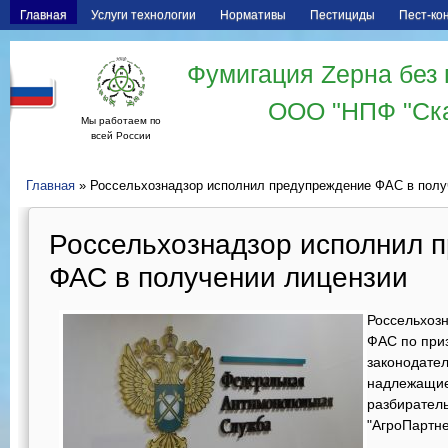
Главная
Услуги технологии
Нормативы
Пестициды
Пест-ко
Фумигация Zерна без 
ООО "НПФ "Ск
Мы работаем по
всей России
Главная
» Россельхознадзор исполнил предупреждение ФАС в полу
Россельхознадзор исполнил 
ФАС в получении лицензии
Россельхоз
ФАС по при
законодател
надлежащие
разбирател
"АгроПартне