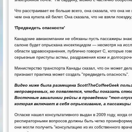
Что расстраивает ее больше всего, она сказала, что она н
чем она купила ей билет. Она сказала, что не взяли поездку
'Предвидеть опасности'
Канадские авиакомпании не обязаны пусть пассажиры знают
салоне будет опрыскана инсектицидом — несмотря на иссл
области здравоохранения, публично говорит С, которые го
серьезные приступы астмы, раздражения кожи и долгосроч
Министерство транспорта Канады сказал, что он может дела
признают практика может создать "предвидеть опасность".
Видео ниже была размещена ScottTheCoffeeGeek поль
непроверенных, но появляется, чтобы показать стюа
Восточные авиалинии рейсы в проведении "топ-спуск
которая включает в себя опрыскивание, а пассажиры
Огласке нашел консультативного выдан в 2009 году, когда о
респираторными вопросов должны быть четко проинформир
они могли получить "консультацию из их собственного врача 