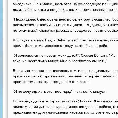
высадились на Ямайке, несмотря на руководящие принципы
должны быть четко и неоднократно информированы о потре
"Неожиданно было объявлено по селектору, сказав, что [бо
распыления нетоксичных инсектицидов ... я думал, что инсе
нетоксичный," Khunaysir рассказал общественности о семье 
Khunaysir это муж Рэнди Beharry и их трехлетняя дочь, как 
время было семь месяцев от роду, также был на рейс.
"Я волновался по поводу моих детей". Сказал Beharry. "Моя
течение нескольких минут. Мне было тяжело дышать,"
Впечатление осталось касалось семьи о потенциальных пос
призывающего к строжайшим правилам, которые требуют п
проинформированы, прежде чем они летят.
"Я не хочу вдыхать этот пестицид", - сказал Khunaysir.
Более двух десятков стран, таких как Ямайка, Доминиканск
авиакомпании для распыления инсектицидов на рейсах, ко
предназначен для уничтожения насекомых, которые могут 