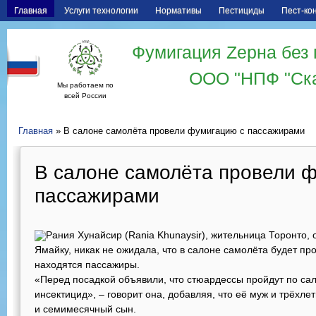
Главная
Услуги технологии
Нормативы
Пестициды
Пест-ко
Фумигация Zерна без 
ООО "НПФ "Ск
Мы работаем по
всей России
Главная
» В салоне самолёта провели фумигацию с пассажирами
В салоне самолёта провели 
пассажирами
Рания Хунайсир (Rania Khunaysir), жительница Торонто,
Ямайку, никак не ожидала, что в салоне самолёта будет пр
находятся пассажиры.
«Перед посадкой объявили, что стюардессы пройдут по са
инсектицид», – говорит она, добавляя, что её муж и трёхл
и семимесячный сын.