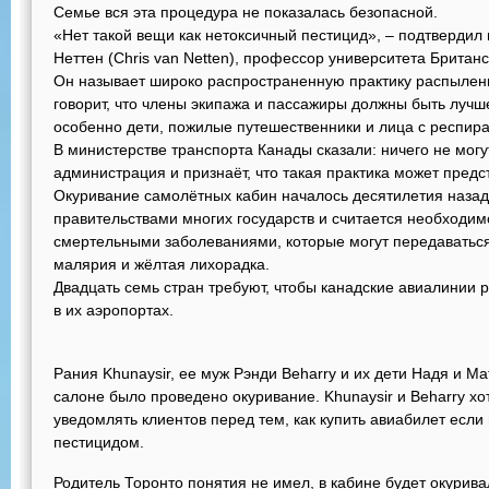
Семье вся эта процедура не показалась безопасной.
«Нет такой вещи как нетоксичный пестицид», – подтвердил
Неттен (Chris van Netten), профессор университета Британ
Он называет широко распространенную практику распыле
говорит, что члены экипажа и пассажиры должны быть лу
особенно дети, пожилые путешественники и лица с респи
В министерстве транспорта Канады сказали: ничего не могу
администрация и признаёт, что такая практика может пред
Окуривание самолётных кабин началось десятилетия назад
правительствами многих государств и считается необходим
смертельными заболеваниями, которые могут передаваться 
малярия и жёлтая лихорадка.
Двадцать семь стран требуют, чтобы канадские авиалинии
в их аэропортах.
Рания Khunaysir, ее муж Рэнди Beharry и их дети Надя и Ма
салоне было проведено окуривание. Khunaysir и Beharry хо
уведомлять клиентов перед тем, как купить авиабилет если
пестицидом.
Родитель Торонто понятия не имел, в кабине будет окурива