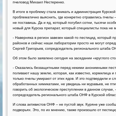
пчеловод Михаил Нестеренко.
В итоге в проблему стала вникать и администрация Курской
проблематично выяснить, где конкретно отравились пчелы 
не поставишь. Да и яд, который погубил сотни, тысячи осо
новый для Курска препарат, который специалисты пока не м
- Наверняка в регион завезен какой-то пестицид, который п
районов и сейчас наши лаборатории просто не могут определ
Сергей Григорьев, сопредседатель регионального штаба ОН
Об этом было заявлено сегодня на заседании «круглого ст
- Оказались беззащитными перед некими анонимными пес
поливают нашу землю, которая, как известно, кормилица и п
только пчелы умирают от этих ядов. И это подтвердили и сл
обработанных химикатами, не увидишь ни муравьев, не пти
говорить об экологическом преступлении в данном случае, 
сопредседатель регионального штаба ОНФ в Курской облас
И слова активистов ОНФ – не пустой звук. Куряне уже сооб
подворьях. Это, по их мнению, также произошло от пестиц