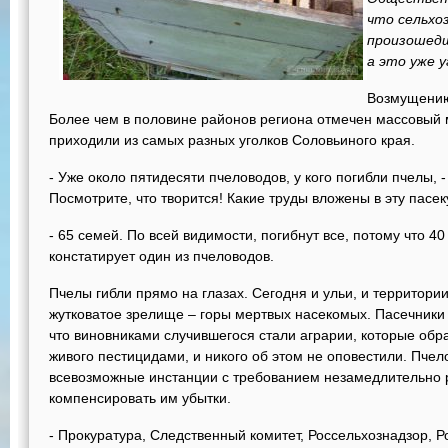
что сельхо
произошедш
а это уже 
Возмущению
Более чем в половине районов региона отмечен массовый 
приходили из самых разных уголков Соловьиного края.
- Уже около пятидесяти пчеловодов, у кого погибли пчелы, 
Посмотрите, что творится! Какие труды вложены в эту пасек
- 65 семей. По всей видимости, погибнут все, потому что 4
констатирует один из пчеловодов.
Пчелы гибли прямо на глазах. Сегодня и ульи, и территори
жутковатое зрелище – горы мертвых насекомых. Пасечники
что виновниками случившегося стали аграрии, которые обр
живого пестицидами, и никого об этом не оповестили. Пче
всевозможные инстанции с требованием незамедлительно 
компенсировать им убытки.
- Прокуратура, Следственный комитет, Россельхознадзор, Р