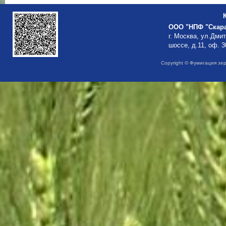
ООО "НПФ "Скар
г. Москва, ул.Дми
шоссе, д.11, оф. 3
Copyright © Фумигация зе