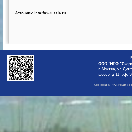
Источник: interfax-russia.ru
ООО "НПФ "Скар
г. Москва, ул.Дми
шоссе, д.11, оф. 3
Copyright © Фумигация зе