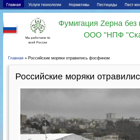
Главная
Услуги технологии
Нормативы
Пестициды
Пест-ко
Фумигация Zерна без 
ООО "НПФ "Ск
Мы работаем по
всей России
Главная
» Российские моряки отравились фосфином
Российские моряки отравили