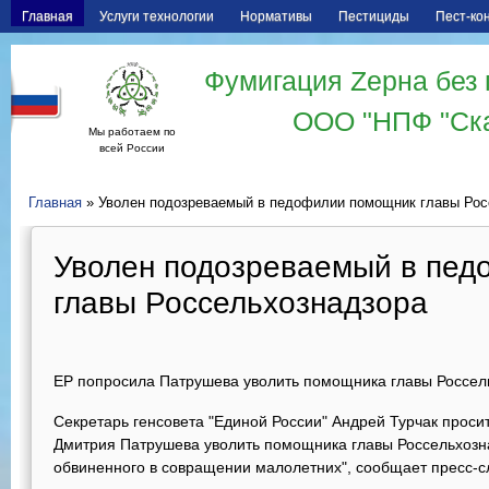
Главная
Услуги технологии
Нормативы
Пестициды
Пест-ко
Фумигация Zерна без 
ООО "НПФ "Ск
Мы работаем по
всей России
Главная
» Уволен подозреваемый в педофилии помощник главы Рос
Уволен подозреваемый в пе
главы Россельхознадзора
ЕР попросила Патрушева уволить помощника главы Россел
Секретарь генсовета "Единой России" Андрей Турчак проси
Дмитрия Патрушева уволить помощника главы Россельхозн
обвиненного в совращении малолетних", сообщает пресс-с