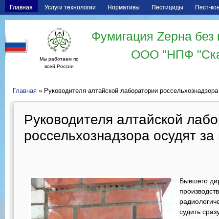
Главная
Услуги технологии
Нормативы
Пестициды
Пест-ко
Фумигация Zерна без 
ООО "НПФ "Ск
Мы работаем по
всей России
Главная
» Руководителя алтайской лаборатории россельхознадзора 
Руководителя алтайской лаб
россельхознадзора осудят за 
Бывшего ди
производст
радиологич
судить сраз