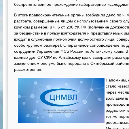
беспрепятственное прохождение лабораторных исследован
В итоге правоохранительные органы возбудили дело по ч. 4
растрата, совершенные лицом с использованием своего сл
крупном размере) и ч. 6 ст. 290 УК РФ (получение должнос
за бездействие в пользу взяткодателя и представляемых им
входит в служебные полномочия должностного лица, соверш
особо крупном размере). Оперативное сопровождение по 
сотрудники Управления ФСБ России по Алтайскому краю. В
важных дел СУ СКР по Алтайскому краю завершил расслед
заключением оно уже было передано в Октябрьский район
рассмотрения.
Напомним, 
стало извес
через месяц
возглавлят
производст
радиологиче
тот же пери
реорганизац
Минсельхоз