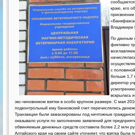
сообщается
краю, его о
присвоении
«Банкфакса»
Владимире 
По данным с
фиктивно тр
возглавляе
начислялась
осуществляе
с половино
больше 1,7 
директор у
усмотрению.
вскрылась 
экс-чиновником взятки в особо крупном размере. С мая 201
подконтрольный ему банковский счет перечислялись денеж
Транзакции были замаскированы под ничтожные гражданск
оказывало услуги по заполнению заявлений для предприяти
обвиняемым денежных средств составила более 2,2 млн ру
Алтайского края на своем сайте уточняет, что взятка была