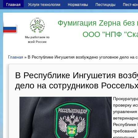
Главная
Услуги технологии
Нормативы
Пестициды
Пест-ко
Фумигация Zерна без 
ООО "НПФ "Ск
Мы работаем по
всей России
Главная
» В Республике Ингушетия возбуждено уголовное дело на 
В Республике Ингушетия возб
дело на сотрудников Россель
Прокуратур
проверку и
управления
ветеринарн
Республике 
требований 
коррупции.