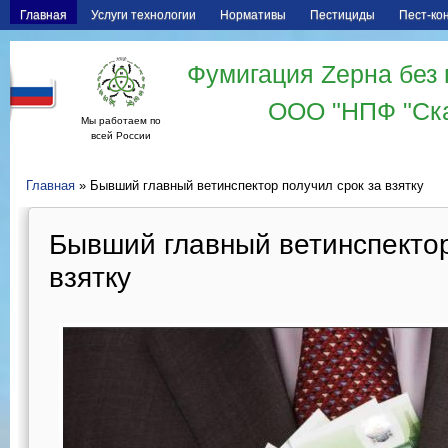
Главная
Услуги технологии
Нормативы
Пестициды
Пест-ко
Фумигация Zерна без 
ООО "НПФ "Ск
Мы работаем по
всей России
Главная
» Бывший главный ветинспектор получил срок за взятку
Бывший главный ветинспектор
взятку