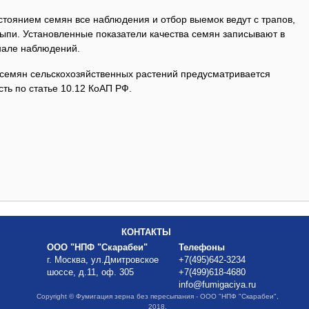
стоянием семян все наблюдения и отбор выемок ведут с трапов,
ыпи. Установленные показатели качества семян записывают в
нале наблюдений.
семян сельскохозяйственных растений предусматривается
ть по статье 10.12 КоАП РФ.
КОНТАКТЫ
ООО "НПФ "Скарабеи"
Телефоны
г. Москва, ул.Дмитровское
+7(495)642-3234
шоссе, д.11, оф. 305
+7(499)618-4680
info@fumigaciya.ru
Copyright © Фумигация зерна без пересыпания - ООО "НПФ "Скарабеи",
2018.