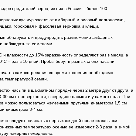
идов вредителей зерна, из них в России – более 100.
зерновых культур заселяют амбарный и рисовый долгоносики,
ущаки, гороховая и фасолевая зерновка и клещи.
емя обнаружить и предупредить размножение амбарных
ки наблюдать за семенами.
С и влажности до 15% зараженность определяют раз в месяц, а
°С – раз в 10 дней. Пробы берут в разных слоях насыпи.
 очагов самосогревания во время хранения необходимо
за температурой семян.
стах насыпи в шахматном порядке через 2 метра друг от друга, а
 20-30 см от поверхности, в середине насыпи и у самого пола. При
ов можно пользоваться железными прутьями диаметром 1,5 см
ми диаметром 3-4 см.
ян следует начинать с первых же дней после их засыпки:
пониженных температурах осенью ее измеряют 2-3 раза, а зимой
атуру измеряют ежедневно.