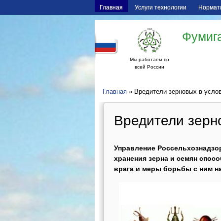
Главная
Услуги технологии
Нормат
Фумига
Мы работаем по
всей России
Главная
» Вредители зерновых в усло
Вредители зерн
Управление Россельхознадзор
хранения зерна и семян спос
врага и меры борьбы с ним н