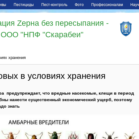
ивы
Пестициды
Пест-контроль
Фото
Профессионалам
Науч
ция Zерна без пересыпания -
ООО "НПФ "Скарабеи"
виях хранения
овых в условиях хранения
а предупреждает, что вредные насекомые, клещи в период
обны нанести существенный экономический ущерб, поэтому
адо знать