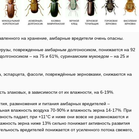
авленного на хранение, амбарные вредители очень опасны.
урузы, поврежденные амбарным долгоносиком, понижается на 92
долгоносиком – на 75 и 61%, суринамским мукоедом – на 25 и
а, эспарцета, фасоли, повреждённые зерновками, снижаются на
ь злаковых, в зависимости от их влажности, на 6-19%.
тия, размножения и питания амбарных вредителей –
ьная влажность воздуха 70-90% и влажность зерна 14-17%. При
вность падает, при +11°С и ниже они вовсе не размножаются и
ажность зерна ниже 13% сильно понижает активность развития
ельность вредителей понижается от усиленного потока свежего,