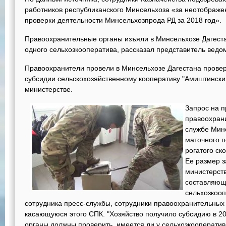
работников республиканского Минсельхоза «за неотображ
проверки деятельности Минсельхозпрода РД за 2018 год».
Правоохранительные органы изъяли в Минсельхозе Дагест
одного сельхозкооператива, рассказал представитель ведо
Правоохранители провели в Минсельхозе Дагестана провер
субсидии сельскохозяйственному кооперативу "Амиштински
министерстве.
Запрос на п
правоохрани
службе Минс
маточного 
рогатого ск
Ее размер з
министерств
составляющ
сельхозкоо
сотрудника пресс-службы, сотрудники правоохранительных
касающуюся этого СПК. "Хозяйство получило субсидию в 2
органы должны проверить, имеется ли у сельхозкооператива