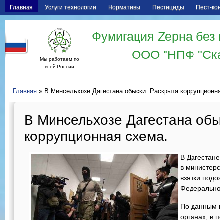
Главная
Услуги технологии
Нормативы
Пестициды
Пест-ко
Фумигация Zерна без 
ООО "НПФ "Ск
Мы работаем по
всей России
Главная
» В Минсельхозе Дагестана обыски. Раскрыта коррупционна
В Минсельхозе Дагестана обы
коррупционная схема.
В Дагестане
в министерс
взятки подо
Федеральног
По данным 
органах, в 