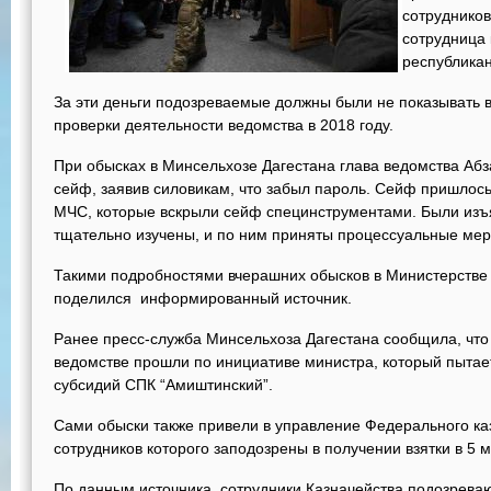
сотруднико
сотрудница 
республикан
За эти деньги подозреваемые должны были не показывать
проверки деятельности ведомства в 2018 году.
При обысках в Минсельхозе Дагестана глава ведомства Абз
сейф, заявив силовикам, что забыл пароль. Сейф пришлос
МЧС, которые вскрыли сейф специнструментами. Были изъ
тщательно изучены, и по ним приняты процессуальные мер
Такими подробностями вчерашних обысков в Министерстве 
поделился информированный источник.
Ранее пресс-служба Минсельхоза Дагестана сообщила, что
ведомстве прошли по инициативе министра, который пытае
субсидий СПК “Амиштинский”.
Сами обыски также привели в управление Федерального каз
сотрудников которого заподозрены в получении взятки в 5 
По данным источника, сотрудники Казначейства подозреваю