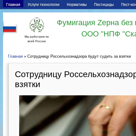
Главная
Услуги технологии
Нормативы
Пестициды
Пест-ко
Фумигация Zерна без 
ООО "НПФ "Ск
Мы работаем по
всей России
Главная
» Сотрудницу Россельхознадзора будут судить за взятки
Сотрудницу Россельхознадзор
взятки