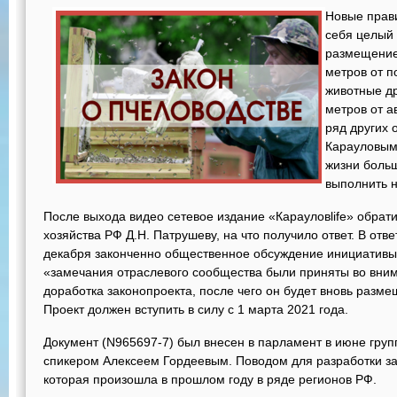
Новые прав
себя целый 
размещение 
метров от п
животные др
метров от а
ряд других 
Карауловыми
жизни больш
выполнить 
После выхода видео сетевое издание «Карауловlife» обрати
хозяйства РФ Д.Н. Патрушеву, на что получило ответ. В отве
декабря законченно общественное обсуждение инициативы.
«замечания отраслевого сообщества были приняты во вни
доработка законопроекта, после чего он будет вновь разм
Проект должен вступить в силу с 1 марта 2021 года.
Документ (N965697-7) был внесен в парламент в июне групп
спикером Алексеем Гордеевым. Поводом для разработки за
которая произошла в прошлом году в ряде регионов РФ.