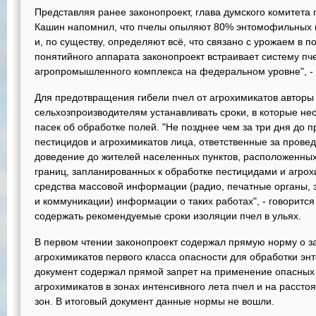
Представляя ранее законопроект, глава думского комитета
Кашин напомнил, что пчелы опыляют 80% энтомофильных 
и, по существу, определяют всё, что связано с урожаем в 
понятийного аппарата законопроект встраивает систему пч
агропромышленного комплекса на федеральном уровне", - 
Для предотвращения гибели пчел от агрохимикатов авторы
сельхозпроизводителям устанавливать сроки, в которые н
пасек об обработке полей. "Не позднее чем за три дня до
пестицидов и агрохимикатов лица, ответственные за провед
доведение до жителей населенных пунктов, расположенных
границ, запланированных к обработке пестицидами и агрох
средства массовой информации (радио, печатные органы, э
и коммуникации) информации о таких работах", - говоритс
содержать рекомендуемые сроки изоляции пчел в ульях.
В первом чтении законопроект содержал прямую норму о з
агрохимикатов первого класса опасности для обработки эн
документ содержал прямой запрет на применение опасных 
агрохимикатов в зонах интенсивного лета пчел и на расстоя
зон. В итоговый документ данные нормы не вошли.