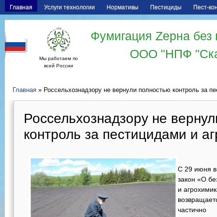
Главная
Услуги технологии
Нормативы
Пестициды
Пест-ко
Фумигация Zерна без 
ООО "НПФ "Ск
Мы работаем по
всей России
Главная
» Россельхознадзору не вернули полностью контроль за пе
Россельхознадзору не вернул
контроль за пестицидами и а
С 29 июня в
закон «О б
и агрохимик
возвращаетс
частично